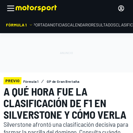
FÓRMULA 1
PORTADA
NOTICIAS
CALENDARIO
RESULTADOS
CLASIFI
PREVIO
Fórmula 1
GP de Gran Bretaña
A QUÉ HORA FUE LA
CLASIFICACIÓN DE F1 EN
SILVERSTONE Y CÓMO VERLA
Silverstone afrontó una clasificación decisiva para
formar la parrilla del domingo. Consulta cuándo