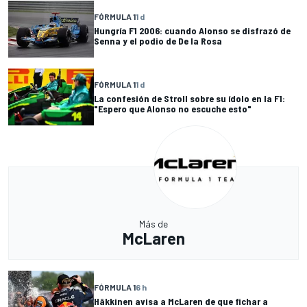
FÓRMULA 1
1 d
Hungría F1 2006: cuando Alonso se disfrazó de
Senna y el podio de De la Rosa
FÓRMULA 1
1 d
La confesión de Stroll sobre su ídolo en la F1:
"Espero que Alonso no escuche esto"
Más de
McLaren
FÓRMULA 1
6 h
Häkkinen avisa a McLaren de que fichar a