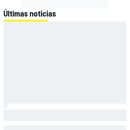
Últimas noticias
Bezzecchi: "Puede que mañana me tengan que ayudar a
subir a la moto"