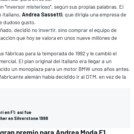
un "inversor misterioso", según sus propias palabras. El
 italiano,
Andrea Sassetti
, que dirigía una empresa de
de dudoso gusto.
ñado, decidió no invertir, sino comprar el equipo de
sacción que hoy se valora en unos nueve millones de
us fábricas para la temporada de 1992 y le cambió el
ercial. El plan original del italiano era llegar a un
cido un monoplaza para un motor BMW unos años antes.
fabricante alemán había decidido ir al DTM, en vez de la
i en F1: así fue
her en Silverstone 1998
 gran premio para Andrea Moda F1