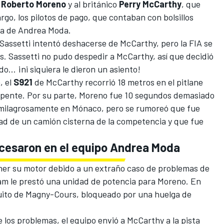
a
Roberto Moreno
y al británico
Perry McCarthy
, que
rgo, los pilotos de pago, que contaban con bolsillos
ta de Andrea Moda.
Sassetti intentó deshacerse de McCarthy, pero la FIA se
s. Sassetti no pudo despedir a McCarthy, así que decidió
o... ¡ni siquiera le dieron un asiento!
, el
S921
de McCarthy recorrió 18 metros en el pitlane
pente. Por su parte, Moreno fue 10 segundos demasiado
o milagrosamente en Mónaco, pero se rumoreó que fue
idad de un camión cisterna de la competencia y que fue
cesaron en el equipo Andrea Moda
ner su motor debido a un extraño caso de problemas de
ham le prestó una unidad de potencia para Moreno. En
uito de
Magny-Cours
, bloqueado por una huelga de
 los problemas, el equipo envió a McCarthy a la pista