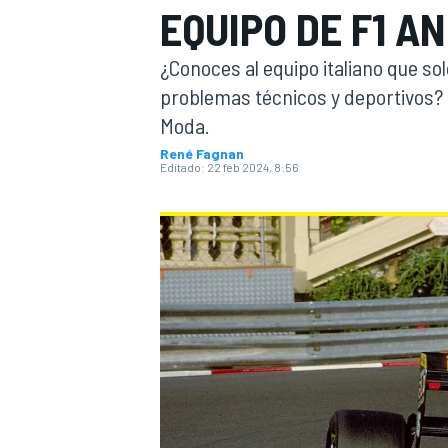
EQUIPO DE F1 A
INDYCAR
WRC
¿Conoces al equipo italiano que so
problemas técnicos y deportivos?
Moda.
René Fagnan
Editado:
22 feb 2024, 8:56
WEC
FÓRMULA E