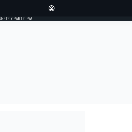
Haz que tu voz se escuche
comentando los artículos
 ÚNETE Y PARTICIPA!
INICIAR SESIÓN
EDICIÓN
ESPAÑA