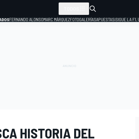
TODOS
ADOS
FERNANDO ALONSO
MARC MÁRQUEZ
FOTOGALERÍAS
APUESTAS
¡SIGUE LA F1,
P
CA HISTORIA DEL