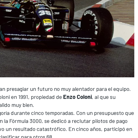
an presagiar un futuro no muy alentador para el equipo.
oloni en 1991, propiedad de
Enzo Coloni
, al que su
alido muy bien.
tegoría durante cinco temporadas. Con un presupuesto que
 la Fórmula 3000, se dedicó a reclutar pilotos de pago
vo un resultado catastrófico. En cinco años, participó en
asificar para otros 68.