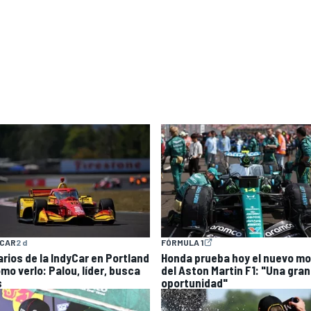
YCAR
2 d
FÓRMULA 1
arios de la IndyCar en Portland
Honda prueba hoy el nuevo mo
mo verlo: Palou, líder, busca
del Aston Martin F1: "Una gran
s
oportunidad"