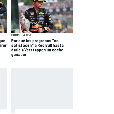
FÓRMULA 1
2 d
que
Por qué los progresos "no
rror
satisfacen" a Red Bull hasta
darle a Verstappen un coche
ganador