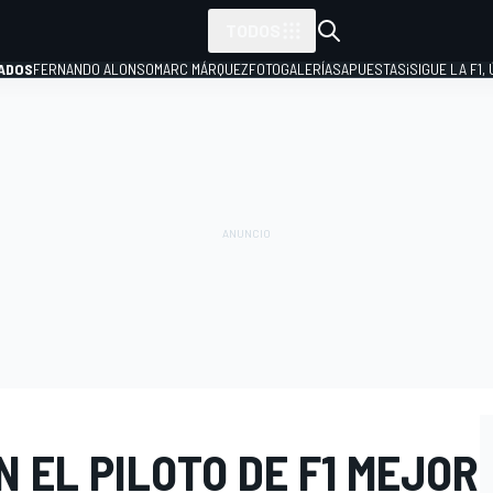
TODOS
ADOS
FERNANDO ALONSO
MARC MÁRQUEZ
FOTOGALERÍAS
APUESTAS
¡SIGUE LA F1,
P
 EL PILOTO DE F1 MEJOR