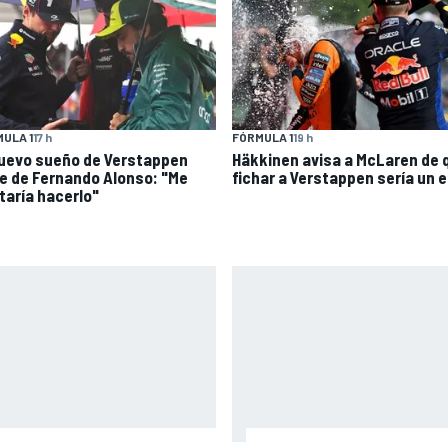
ULA 1
17 h
FÓRMULA 1
19 h
nuevo sueño de Verstappen
Häkkinen avisa a McLaren de 
e de Fernando Alonso: "Me
fichar a Verstappen sería un e
taría hacerlo"