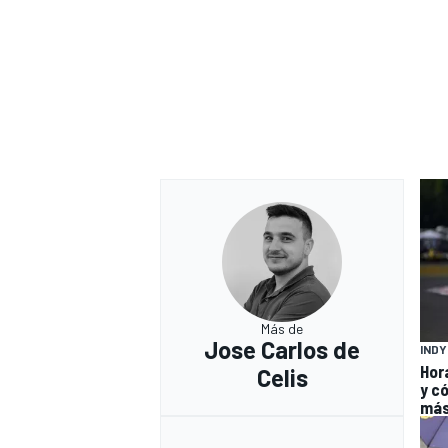
Más de
Jose Carlos de
IND
Hor
Celis
y có
má