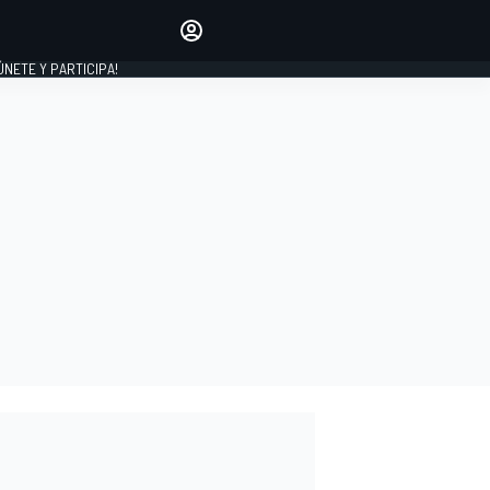
Haz que tu voz se escuche
comentando los artículos
 ÚNETE Y PARTICIPA!
INICIAR SESIÓN
EDICIÓN
ESPAÑA