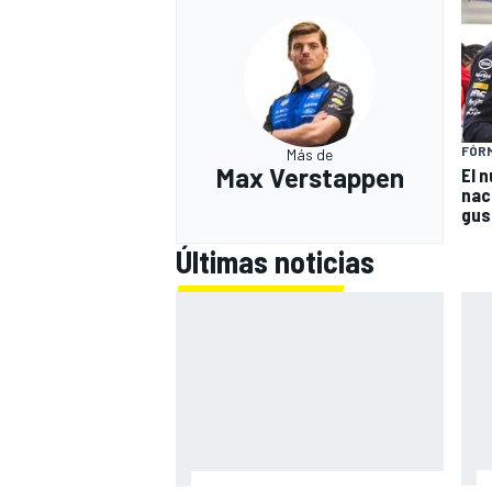
FÓRM
Más de
Max Verstappen
El 
nac
gus
Últimas noticias