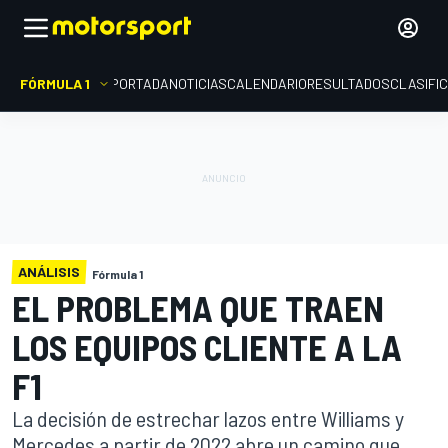
FÓRMULA 1
PORTADA
NOTICIAS
CALENDARIO
RESULTADOS
CLASIFI
ANÁLISIS
Fórmula 1
EL PROBLEMA QUE TRAEN
LOS EQUIPOS CLIENTE A LA
F1
La decisión de estrechar lazos entre Williams y
Mercedes a partir de 2022 abre un camino que