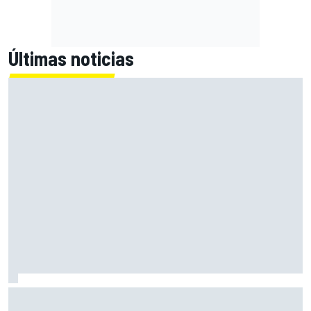
Últimas noticias
El momento en el que Stroll llegó a dejar de disfrutar de las
carreras