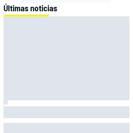
Últimas noticias
Primera mitad de año como equipo oficial: Audi mejoara a
Sauber "en todos los aspectos"