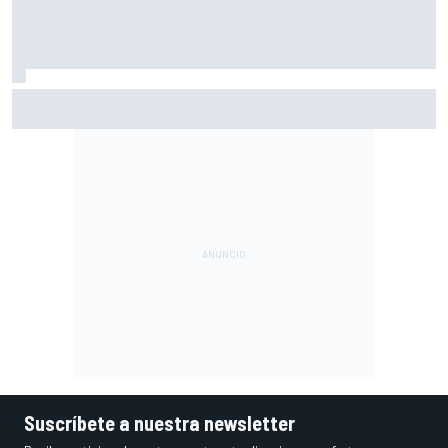
Por qué los progresos "no satisfacen" a Red Bull hasta
darle a Verstappen un coche ganador
Suscríbete a nuestra newsletter