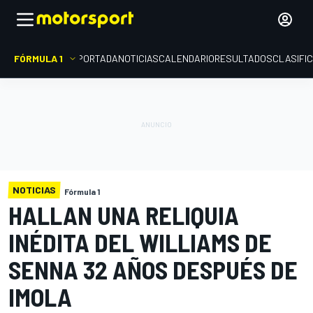
FÓRMULA 1
PORTADA
NOTICIAS
CALENDARIO
RESULTADOS
CLASIFI
NOTICIAS
Fórmula 1
HALLAN UNA RELIQUIA
INÉDITA DEL WILLIAMS DE
SENNA 32 AÑOS DESPUÉS DE
IMOLA