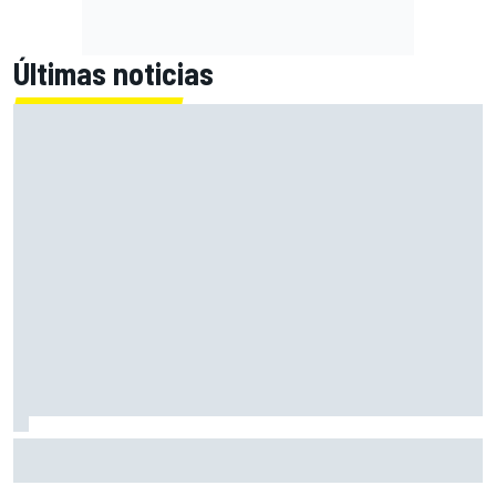
Últimas noticias
Alex Márquez: "Ganar a las Aprilia será imposible. Sin la
caída de Raúl, habrían terminado top 4"