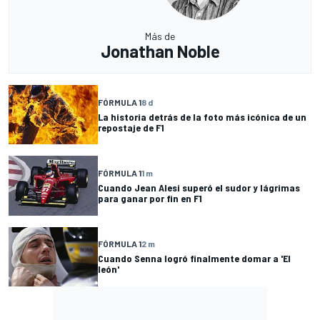
Más de
Jonathan Noble
FÓRMULA 1
8 d
La historia detrás de la foto más icónica de un
repostaje de F1
FÓRMULA 1
1 m
Cuando Jean Alesi superó el sudor y lágrimas
para ganar por fin en F1
FÓRMULA 1
2 m
Cuando Senna logró finalmente domar a 'El
león'