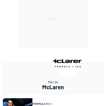
Más de
McLaren
FÓRMULA 1
12 h