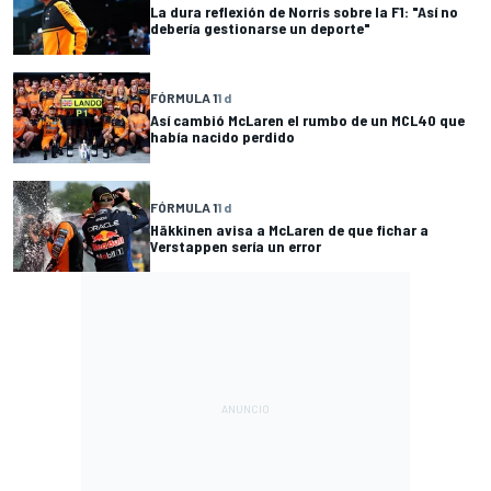
La dura reflexión de Norris sobre la F1: "Así no
debería gestionarse un deporte"
FÓRMULA 1
1 d
Así cambió McLaren el rumbo de un MCL40 que
había nacido perdido
FÓRMULA 1
1 d
Häkkinen avisa a McLaren de que fichar a
Verstappen sería un error