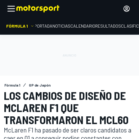
FÓRMULA 1
PORTADA
NOTICIAS
CALENDARIO
RESULTADOS
CLASIFI
Fórmula 1
GP de Japón
LOS CAMBIOS DE DISEÑO DE
MCLAREN F1 QUE
TRANSFORMARON EL MCL60
McLaren F1 ha pasado de ser claros candidatos a
caer en Q1 a conseguir podios constantes con