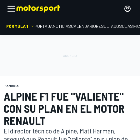
FÓRMULA 1
PORTADA
NOTICIAS
CALENDARIO
RESULTADOS
CLASIFI
Fórmula 1
ALPINE F1 FUE "VALIENTE"
CON SU PLAN EN EL MOTOR
RENAULT
El director técnico de Alpine, Matt Harman,
aseguró que Renault fue "valiente" en su plan de