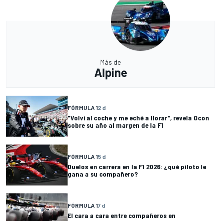
Más de
Alpine
FÓRMULA 1
2 d
"Volví al coche y me eché a llorar", revela Ocon
sobre su año al margen de la F1
FÓRMULA 1
5 d
Duelos en carrera en la F1 2026: ¿qué piloto le
gana a su compañero?
FÓRMULA 1
7 d
El cara a cara entre compañeros en