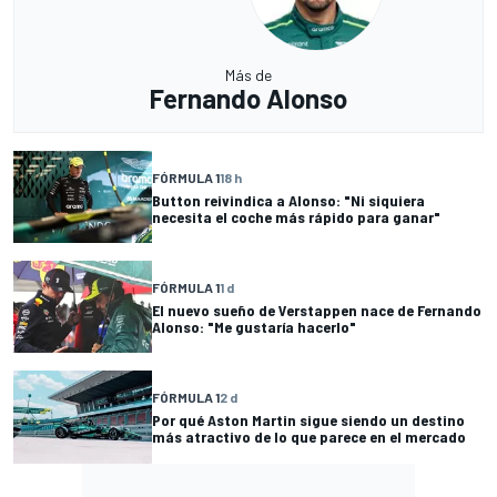
Más de
Fernando Alonso
FÓRMULA 1
18 h
Button reivindica a Alonso: "Ni siquiera
necesita el coche más rápido para ganar"
FÓRMULA 1
1 d
El nuevo sueño de Verstappen nace de Fernando
Alonso: "Me gustaría hacerlo"
FÓRMULA 1
2 d
Por qué Aston Martin sigue siendo un destino
más atractivo de lo que parece en el mercado