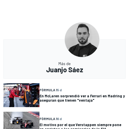
Más de
Juanjo Sáez
FÓRMULA 1
5 d
En McLaren sorprendió ver a Ferrari en Madring y
aseguran que tienen "ventaja"
FÓRMULA 1
6 d
El motivo por el que Verstappen siempre pone
en aprietos a los comisarios de la FIA