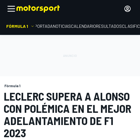
FÓRMULA 1
PORTADA
NOTICIAS
CALENDARIO
RESULTADOS
CLASIFI
Fórmula 1
LECLERC SUPERA A ALONSO
CON POLÉMICA EN EL MEJOR
ADELANTAMIENTO DE F1
2023