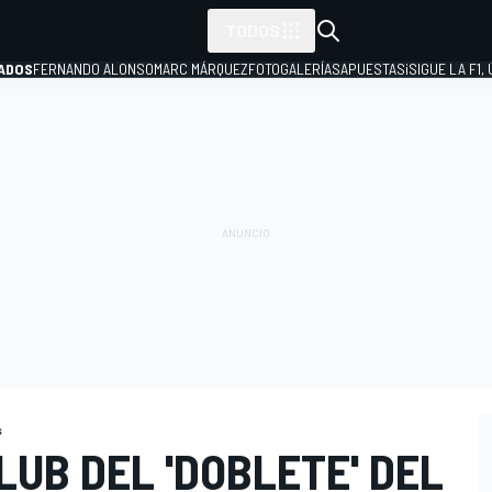
TODOS
ADOS
FERNANDO ALONSO
MARC MÁRQUEZ
FOTOGALERÍAS
APUESTAS
¡SIGUE LA F1,
P
s
LUB DEL 'DOBLETE' DEL