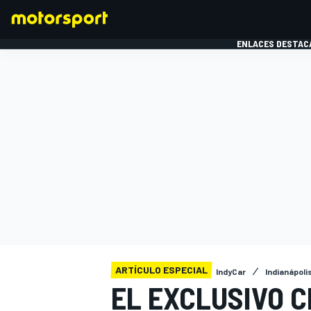
ENLACES DESTAC
FÓRMULA 1
MOTOG
ARTÍCULO ESPECIAL
IndyCar
Indianápoli
EL EXCLUSIVO C