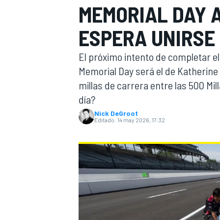
MEMORIAL DAY 
INDYCAR
WRC
ESPERA UNIRSE
El próximo intento de completar e
Memorial Day será el de Katherine
millas de carrera entre las 500 Mi
día?
Nick DeGroot
Editado:
14 may 2026, 17:32
WEC
FÓRMULA E