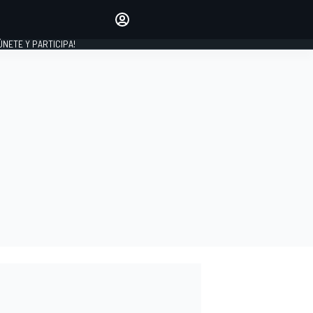
Haz que tu voz se escuche
comentando los artículos
 ÚNETE Y PARTICIPA!
INICIAR SESIÓN
EDICIÓN
ESPAÑA