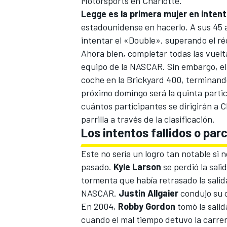
Motorsports en Charlotte.
Legge es la primera mujer en inten
estadounidense en hacerlo. A sus 45 a
intentar el «Double», superando el r
Ahora bien, completar todas las vuelt
equipo de la NASCAR. Sin embargo, el
coche en la Brickyard 400, terminando
próximo domingo será la quinta partici
cuántos participantes se dirigirán a C
parrilla a través de la clasificación.
Los intentos fallidos o parc
Este no sería un logro tan notable si 
pasado.
Kyle Larson
se perdió la sal
tormenta que había retrasado la salida
NASCAR.
Justin Allgaier
condujo su 
En 2004,
Robby Gordon
tomó la salid
cuando el mal tiempo detuvo la carre