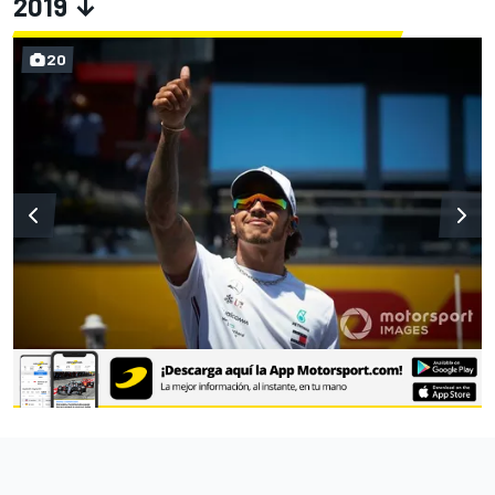
2019 ↓
20