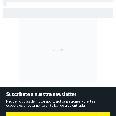
Alex Márquez: "Si estamos en medio de los que se jueguen
el título, a veces vamos a favorecer a uno y a putear a
otro"
Suscríbete a nuestra newsletter
Recibe noticias de motorsport, actualizaciones y ofertas
especiales directamente en tu bandeja de entrada.