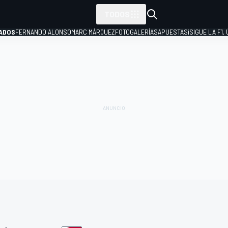
TODOS
ADOS
FERNANDO ALONSO
MARC MÁRQUEZ
FOTOGALERÍAS
APUESTAS
¡SIGUE LA F1,
P