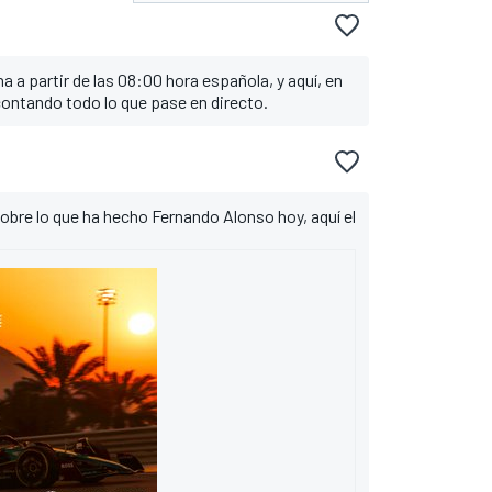
as
as
ueltas
a a partir de las 08:00 hora española, y aquí, en
s
ntando todo lo que pase en directo.
ltas
ltas
eltas
ltas
ueltas
obre lo que ha hecho Fernando Alonso hoy, aquí el
vueltas
 40 vueltas
ueltas
tas
ltas