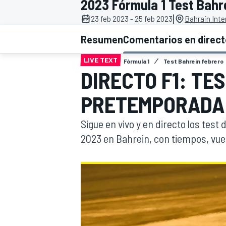
2023 Fórmula 1 Test Bahr
|
23 feb 2023 - 25 feb 2023
Bahrain Inte
INDYCAR
WRC
Resumen
Comentarios en direc
LIVE TEXT
Fórmula 1
Test Bahrein febrero
DIRECTO F1: TE
PRETEMPORADA 2
Sigue en vivo y en directo los test 
2023 en Bahrein, con tiempos, vue
WEC
FÓRMULA E