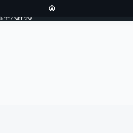
Haz que tu voz se escuche
comentando los artículos
 ÚNETE Y PARTICIPA!
INICIAR SESIÓN
EDICIÓN
ESPAÑA