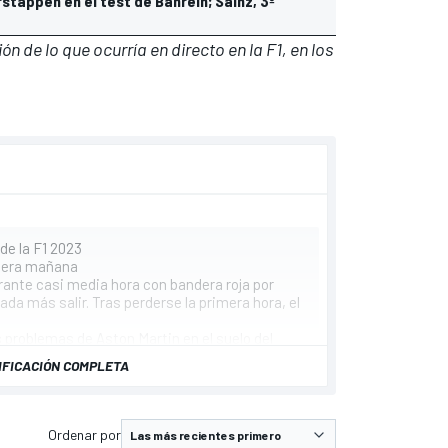
stappen en el test de Bahrein; Sainz, 3º
n de lo que ocurría en directo en la F1, en los
de la F1 2023
imera mañana
rante casi media hora con bandera roja por
ada más salir. Tras perderse la primera hora, el
os problemas de Aston Martin en el suelo del
IFICACIÓN COMPLETA
íder, aunque Fernando Alonso se quedó a muy
ón con su Aston Martin
 vueltas
Ordenar por
vueltas