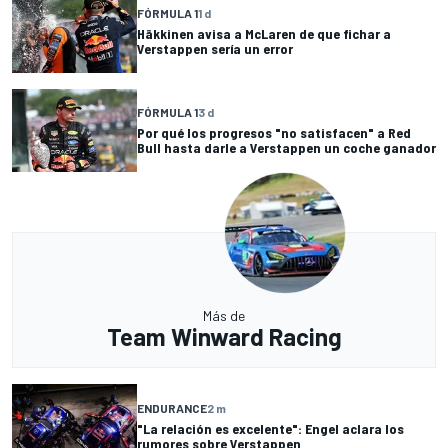
FÓRMULA 1
1 d
Häkkinen avisa a McLaren de que fichar a
Verstappen sería un error
FÓRMULA 1
3 d
Por qué los progresos "no satisfacen" a Red
Bull hasta darle a Verstappen un coche ganador
Más de
Team Winward Racing
ENDURANCE
2 m
"La relación es excelente": Engel aclara los
rumores sobre Verstappen