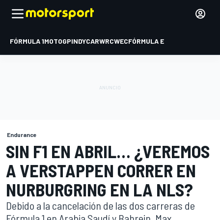
FÓRMULA 1
MOTOGP
INDYCAR
WRC
WEC
FÓRMULA E
Endurance
SIN F1 EN ABRIL… ¿VEREMOS
A VERSTAPPEN CORRER EN
NURBURGRING EN LA NLS?
Debido a la cancelación de las dos carreras de
Fórmula 1 en Arabia Saudí y Bahrein, Max