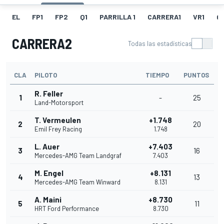
EL
FP1
FP2
Q1
PARRILLA 1
CARRERA1
VR1
Q
CARRERA2
Todas las estadísticas
CLA
PILOTO
TIEMPO
PUNTOS
R. Feller
1
-
25
Land-Motorsport
T. Vermeulen
+1.748
2
20
Emil Frey Racing
1.748
L. Auer
+7.403
3
16
Mercedes-AMG Team Landgraf
7.403
M. Engel
+8.131
4
13
Mercedes-AMG Team Winward
8.131
A. Maini
+8.730
5
11
HRT Ford Performance
8.730