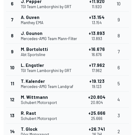
J. Pepper
+11.920
6
10
TGI Team Lamborghini by GRT
11.920
A. Guven
+13.154
7
9
Manthey EMA
13.154
J. Gounon
+13.893
8
8
Mercedes-AMG Team Mann-Filter
13.893
M. Bortolotti
+16.676
9
7
Abt Sportsline
16.676
L. Engstler
+17.962
10
6
TGI Team Lamborghini by GRT
17.962
T. Kalender
+19.123
11
5
Mercedes-AMG Team Landgraf
19.123
M. Wittmann
+20.804
12
4
Schubert Motorsport
20.804
R. Rast
+25.666
13
3
Schubert Motorsport
25.666
T. Glock
+26.741
14
2
Dörr Motorsport
26.741