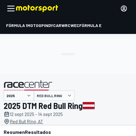
FÓRMULA 1
MOTOGP
INDYCAR
WRC
WEC
FÓRMULA E
RED BULL RING
presentado por
2025 DTM Red Bull Ring
12 sept 2025 - 14 sept 2025
Red Bull Ring, AT
Resumen
Resultados