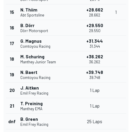
N. Thiim
+28.662
15
1
Abt Sportsline
28.662
B. Dörr
+29.550
16
Dörr Motorsport
29.550
G. Magnus
+31.344
17
Comtoyou Racing
31.344
M. Schuring
+36.262
18
Manthey Junior Team
36.262
N. Baert
+39.748
19
Comtoyou Racing
39.748
J. Aitken
20
1 Lap
Emil Frey Racing
T. Preining
21
1 Lap
Manthey EMA
B. Green
dnf
25 Laps
Emil Frey Racing