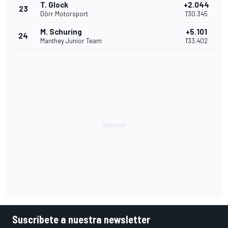
T. Glock
+2.044
23
Dörr Motorsport
1'30.345
M. Schuring
+5.101
24
Manthey Junior Team
1'33.402
Suscríbete a nuestra newsletter