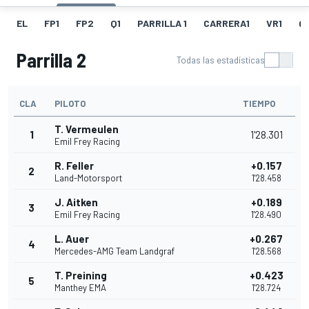
EL
FP1
FP2
Q1
PARRILLA 1
CARRERA1
VR1
Q
Parrilla 2
Todas las estadísticas
CLA
PILOTO
TIEMPO
T. Vermeulen
1
1'28.301
Emil Frey Racing
R. Feller
+0.157
2
Land-Motorsport
1'28.458
J. Aitken
+0.189
3
Emil Frey Racing
1'28.490
L. Auer
+0.267
4
Mercedes-AMG Team Landgraf
1'28.568
T. Preining
+0.423
5
Manthey EMA
1'28.724