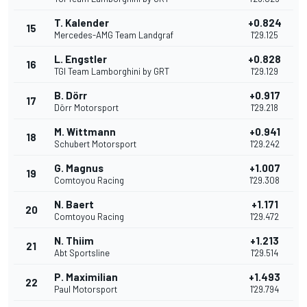
T. Kalender
+0.824
15
Mercedes-AMG Team Landgraf
1'29.125
L. Engstler
+0.828
16
TGI Team Lamborghini by GRT
1'29.129
B. Dörr
+0.917
17
Dörr Motorsport
1'29.218
M. Wittmann
+0.941
18
Schubert Motorsport
1'29.242
G. Magnus
+1.007
19
Comtoyou Racing
1'29.308
N. Baert
+1.171
20
Comtoyou Racing
1'29.472
N. Thiim
+1.213
21
Abt Sportsline
1'29.514
P. Maximilian
+1.493
22
Paul Motorsport
1'29.794