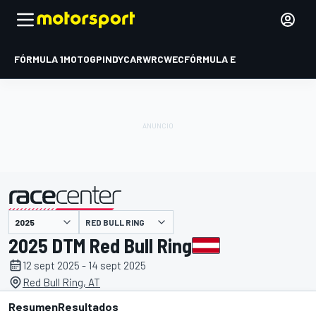
FÓRMULA 1
MOTOGP
INDYCAR
WRC
WEC
FÓRMULA E
RED BULL RING
presentado por
2025 DTM Red Bull Ring
12 sept 2025 - 14 sept 2025
Red Bull Ring, AT
Resumen
Resultados