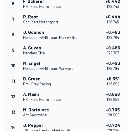
F. Scherer
+0.442
6
HRT Ford Performance
1'28.743
R. Rast
+0.444
7
Schubert Motorsport
1'28.745
J. Gounon
+0.463
8
Mercedes-AMG Team Mann-Filter
1'28.764
A. Guven
+0.466
9
Manthey EMA
1'28.767
M. Engel
+0.493
10
Mercedes-AMG Team Winward
1'28.794
B. Green
+0.551
11
Emil Frey Racing
1'28.852
A. Maini
+0.558
12
HRT Ford Performance
1'28.859
M. Bortolotti
+0.705
13
Abt Sportsline
1'29.006
J. Pepper
+0.724
14
TGI Team Lamborghini by GRT
1'29.025