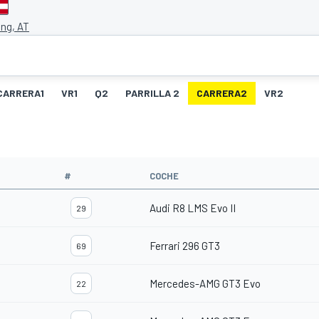
ing, AT
CARRERA1
VR1
Q2
PARRILLA 2
CARRERA2
VR2
#
COCHE
Audi R8 LMS Evo II
29
Ferrari 296 GT3
69
Mercedes-AMG GT3 Evo
22