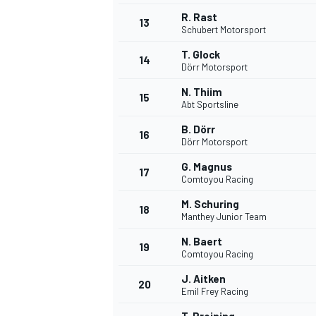
R. Rast
13
Schubert Motorsport
T. Glock
14
Dörr Motorsport
N. Thiim
15
Abt Sportsline
B. Dörr
16
Dörr Motorsport
G. Magnus
17
Comtoyou Racing
M. Schuring
18
Manthey Junior Team
N. Baert
19
Comtoyou Racing
J. Aitken
20
Emil Frey Racing