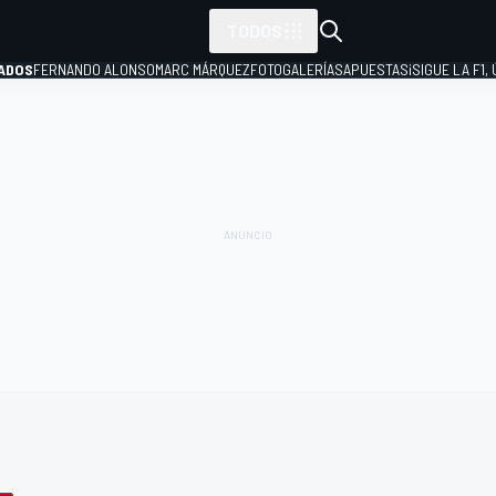
TODOS
ADOS
FERNANDO ALONSO
MARC MÁRQUEZ
FOTOGALERÍAS
APUESTAS
¡SIGUE LA F1,
P