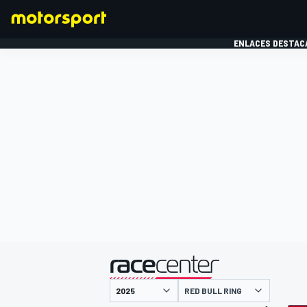
ENLACES DESTAC
FÓRMULA 1
MOTOG
presentado por
RED BULL RING