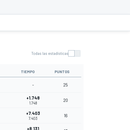
Todas las estadísticas
TIEMPO
PUNTOS
-
25
+1.748
20
1.748
+7.403
16
7.403
+8.131