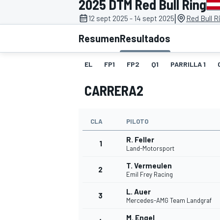
2025 DTM Red Bull Ring
|
12 sept 2025 - 14 sept 2025
Red Bull R
INDYCAR
WRC
Resumen
Resultados
EL
FP1
FP2
Q1
PARRILLA 1
CARRERA2
CLA
PILOTO
R. Feller
1
Land-Motorsport
T. Vermeulen
2
WEC
FÓRMULA E
Emil Frey Racing
L. Auer
3
Mercedes-AMG Team Landgraf
M. Engel