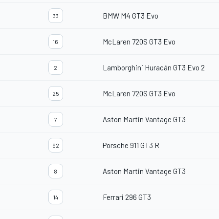
BMW M4 GT3 Evo
33
McLaren 720S GT3 Evo
16
Lamborghini Huracán GT3 Evo 2
2
McLaren 720S GT3 Evo
25
Aston Martin Vantage GT3
7
Porsche 911 GT3 R
92
Aston Martin Vantage GT3
8
Ferrari 296 GT3
14