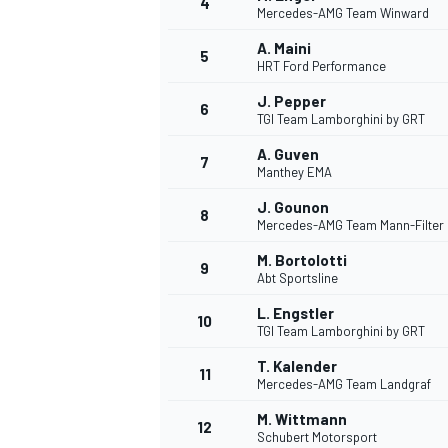
4
Mercedes-AMG Team Winward
A. Maini
5
HRT Ford Performance
J. Pepper
6
TGI Team Lamborghini by GRT
A. Guven
7
Manthey EMA
J. Gounon
8
Mercedes-AMG Team Mann-Filter
M. Bortolotti
9
Abt Sportsline
L. Engstler
10
TGI Team Lamborghini by GRT
T. Kalender
11
Mercedes-AMG Team Landgraf
M. Wittmann
12
Schubert Motorsport