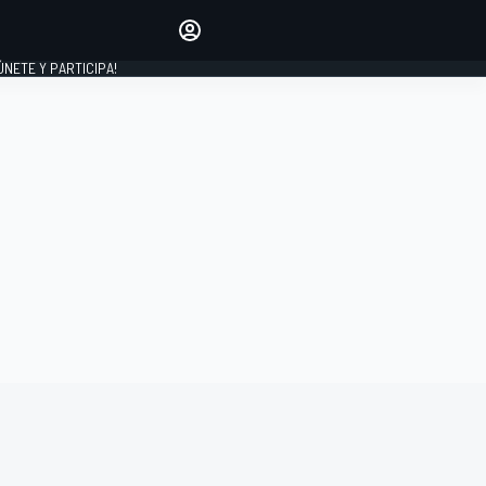
Haz que tu voz se escuche
comentando los artículos
 ÚNETE Y PARTICIPA!
INICIAR SESIÓN
EDICIÓN
ESPAÑA