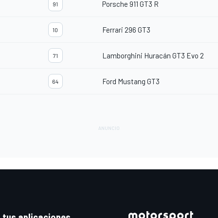
Porsche 911 GT3 R
91
Ferrari 296 GT3
10
Lamborghini Huracán GT3 Evo 2
71
Ford Mustang GT3
64
 tus aplicaciones