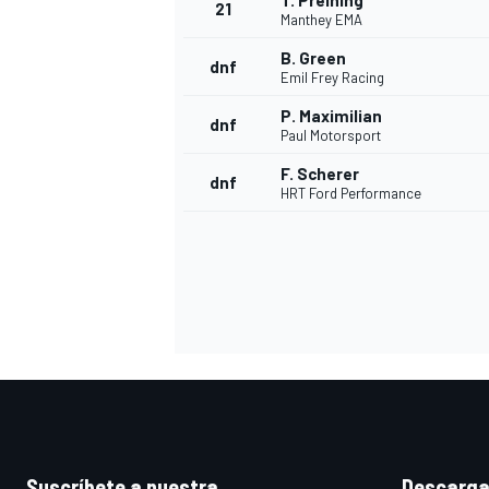
T. Preining
21
Manthey EMA
B. Green
dnf
Emil Frey Racing
P. Maximilian
dnf
Paul Motorsport
F. Scherer
dnf
HRT Ford Performance
MÁS CATEGORÍAS
Suscríbete a nuestra
Descarga