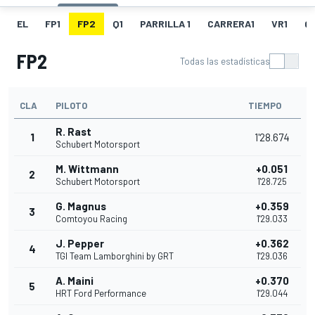
EL
FP1
FP2
Q1
PARRILLA 1
CARRERA1
VR1
Q
FP2
Todas las estadísticas
CLA
PILOTO
TIEMPO
R. Rast
1
1'28.674
Schubert Motorsport
M. Wittmann
+0.051
2
Schubert Motorsport
1'28.725
G. Magnus
+0.359
3
Comtoyou Racing
1'29.033
J. Pepper
+0.362
4
TGI Team Lamborghini by GRT
1'29.036
A. Maini
+0.370
5
HRT Ford Performance
1'29.044