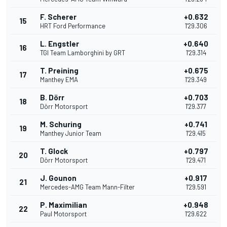
F. Scherer
+0.632
15
HRT Ford Performance
1'29.306
L. Engstler
+0.640
16
TGI Team Lamborghini by GRT
1'29.314
T. Preining
+0.675
17
Manthey EMA
1'29.349
B. Dörr
+0.703
18
Dörr Motorsport
1'29.377
M. Schuring
+0.741
19
Manthey Junior Team
1'29.415
T. Glock
+0.797
20
Dörr Motorsport
1'29.471
J. Gounon
+0.917
21
Mercedes-AMG Team Mann-Filter
1'29.591
P. Maximilian
+0.948
22
Paul Motorsport
1'29.622