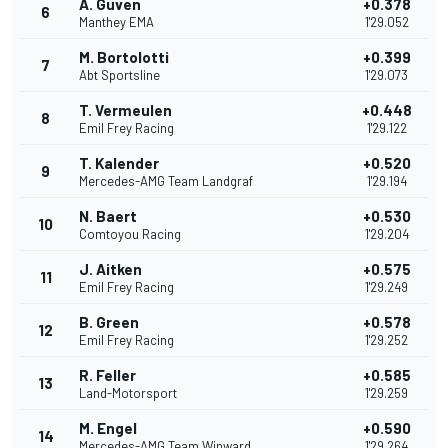
A. Guven
+0.378
6
Manthey EMA
1'29.052
M. Bortolotti
+0.399
7
Abt Sportsline
1'29.073
T. Vermeulen
+0.448
8
Emil Frey Racing
1'29.122
T. Kalender
+0.520
9
Mercedes-AMG Team Landgraf
1'29.194
N. Baert
+0.530
10
Comtoyou Racing
1'29.204
J. Aitken
+0.575
11
Emil Frey Racing
1'29.249
B. Green
+0.578
12
Emil Frey Racing
1'29.252
R. Feller
+0.585
13
Land-Motorsport
1'29.259
M. Engel
+0.590
14
Mercedes-AMG Team Winward
1'29.264