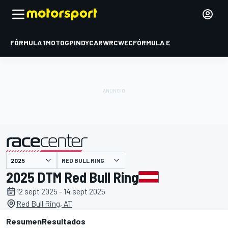
FÓRMULA 1
MOTOGP
INDYCAR
WRC
WEC
FÓRMULA E
RED BULL RING
presentado por
2025 DTM Red Bull Ring
12 sept 2025 - 14 sept 2025
Red Bull Ring, AT
Resumen
Resultados