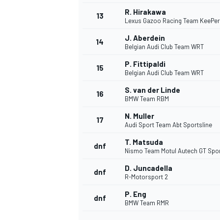
R. Hirakawa
13
Lexus Gazoo Racing Team KeePer
J. Aberdein
14
Belgian Audi Club Team WRT
P. Fittipaldi
15
Belgian Audi Club Team WRT
S. van der Linde
16
BMW Team RBM
N. Muller
17
Audi Sport Team Abt Sportsline
T. Matsuda
dnf
Nismo Team Motul Autech GT Spo
D. Juncadella
dnf
R-Motorsport 2
P. Eng
dnf
BMW Team RMR