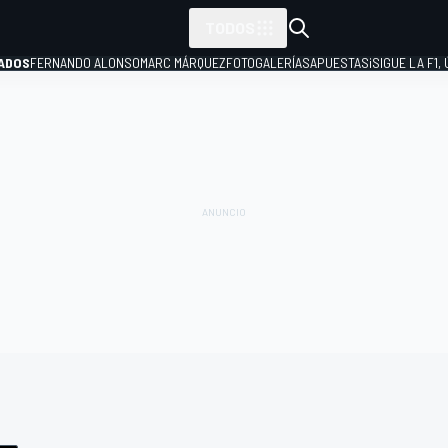
TODOS
ADOS
FERNANDO ALONSO
MARC MÁRQUEZ
FOTOGALERÍAS
APUESTAS
¡SIGUE LA F1,
P