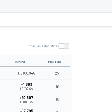
Todas las estadísticas
TIEMPO
PUNTOS
1:01'00.948
25
+1.693
18
1:01'02.641
+10.697
15
1:01'11.645
+17.795