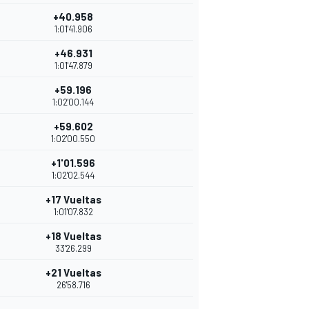
+40.958
1:01'41.906
+46.931
1:01'47.879
+59.196
1:02'00.144
+59.602
1:02'00.550
+1'01.596
1:02'02.544
+17 Vueltas
1:01'07.832
+18 Vueltas
33'26.299
+21 Vueltas
26'58.716