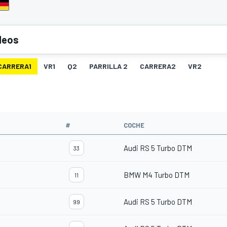
deos
CARRERA1
VR1
Q2
PARRILLA 2
CARRERA2
VR2
#
COCHE
Audi RS 5 Turbo DTM
33
BMW M4 Turbo DTM
11
Audi RS 5 Turbo DTM
99