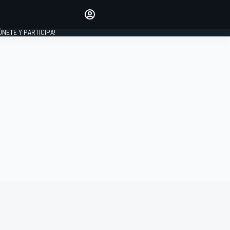
Haz que tu voz se escuche
comentando los artículos
 ÚNETE Y PARTICIPA!
INICIAR SESIÓN
EDICIÓN
ESPAÑA