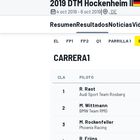
2019 DTM Hockenheim II
|
4 oct 2019 - 6 oct 2019
, DE
INDYCAR
WRC
Resumen
Resultados
Noticias
Vi
EL
FP1
FP2
Q1
PARRILLA 1
CARRERA1
CLA
PILOTO
R. Rast
1
Audi Sport Team Rosberg
M. Wittmann
2
WEC
FÓRMULA E
BMW Team RMG
M. Rockenfeller
3
Phoenix Racing
R. Frijns