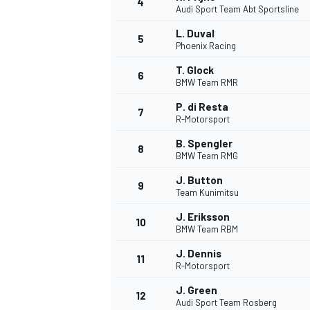
4
Audi Sport Team Abt Sportsline
L. Duval
5
Phoenix Racing
T. Glock
6
BMW Team RMR
P. di Resta
7
R-Motorsport
B. Spengler
8
BMW Team RMG
J. Button
9
Team Kunimitsu
J. Eriksson
10
BMW Team RBM
J. Dennis
11
R-Motorsport
J. Green
12
Audi Sport Team Rosberg