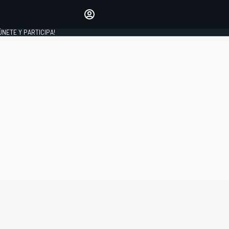
Haz que tu voz se escuche
comentando los artículos
 ÚNETE Y PARTICIPA!
INICIAR SESIÓN
EDICIÓN
ESPAÑA