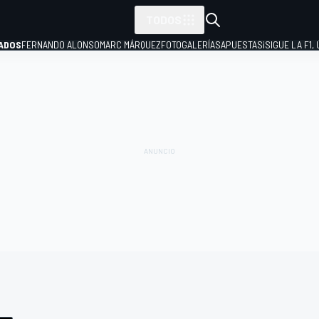
TODOS
ADOS
FERNANDO ALONSO
MARC MÁRQUEZ
FOTOGALERÍAS
APUESTAS
¡SIGUE LA F1,
P