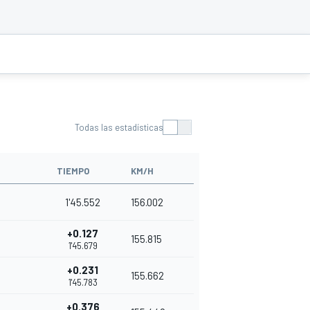
Todas las estadísticas
TIEMPO
KM/H
1'45.552
156.002
+0.127
155.815
1'45.679
+0.231
155.662
1'45.783
+0.376