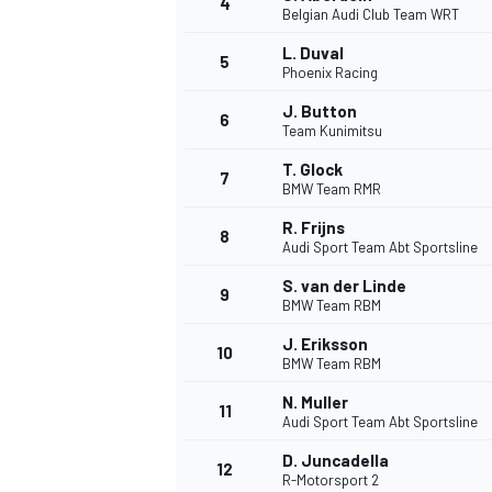
4
Belgian Audi Club Team WRT
L. Duval
5
Phoenix Racing
J. Button
6
Team Kunimitsu
T. Glock
7
BMW Team RMR
R. Frijns
8
Audi Sport Team Abt Sportsline
S. van der Linde
9
BMW Team RBM
J. Eriksson
10
BMW Team RBM
N. Muller
11
Audi Sport Team Abt Sportsline
D. Juncadella
12
R-Motorsport 2