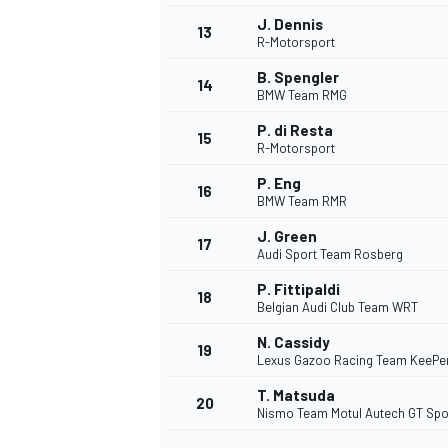
J. Dennis
13
R-Motorsport
B. Spengler
14
BMW Team RMG
P. di Resta
15
R-Motorsport
P. Eng
16
BMW Team RMR
J. Green
17
Audi Sport Team Rosberg
P. Fittipaldi
18
Belgian Audi Club Team WRT
N. Cassidy
19
Lexus Gazoo Racing Team KeePer
T. Matsuda
20
Nismo Team Motul Autech GT Spo