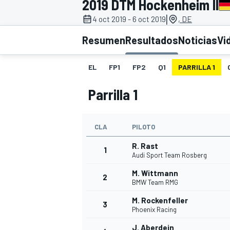
2019 DTM Hockenheim II
|
4 oct 2019 - 6 oct 2019
, DE
INDYCAR
WRC
Resumen
Resultados
Noticias
Vi
EL
FP1
FP2
Q1
PARRILLA 1
Parrilla 1
CLA
PILOTO
R. Rast
1
Audi Sport Team Rosberg
M. Wittmann
2
WEC
FÓRMULA E
BMW Team RMG
M. Rockenfeller
3
Phoenix Racing
J. Aberdein