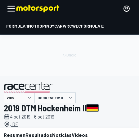
FÓRMULA 1
MOTOGP
INDYCAR
WRC
WEC
FÓRMULA E
HOCKENHEIM II
presentado por
2019 DTM Hockenheim II
4 oct 2019 - 6 oct 2019
, DE
Resumen
Resultados
Noticias
Videos