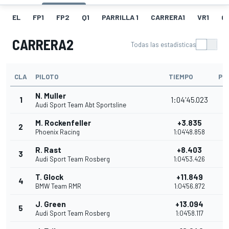
EL
FP1
FP2
Q1
PARRILLA 1
CARRERA1
VR1
Q
CARRERA2
Todas las estadísticas
CLA
PILOTO
TIEMPO
PU
N. Muller
1
1:04'45.023
Audi Sport Team Abt Sportsline
M. Rockenfeller
+3.835
2
Phoenix Racing
1:04'48.858
R. Rast
+8.403
3
Audi Sport Team Rosberg
1:04'53.426
T. Glock
+11.849
4
BMW Team RMR
1:04'56.872
J. Green
+13.094
5
Audi Sport Team Rosberg
1:04'58.117