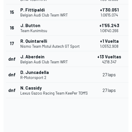
P. Fittipaldi
+1'30.051
15
Belgian Audi Club Team WRT
1:06'15.074
J. Button
+1'55.243
16
Team Kunimitsu
1:06'40.266
R. Quintarelli
+1 Vuelta
17
Nismo Team Motul Autech GT Sport
1:05'52.908
J. Aberdein
+13 Vueltas
dnf
Belgian Audi Club Team WRT
42'18.347
D. Juncadella
dnf
27 laps
R-Motorsport 2
N. Cassidy
dnf
27 laps
Lexus Gazoo Racing Team KeePer TOM'S