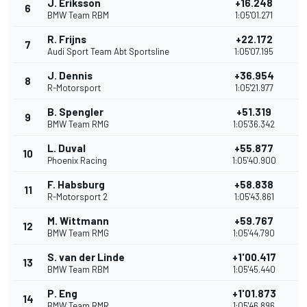
J. Eriksson
+16.248
6
BMW Team RBM
1:05'01.271
R. Frijns
+22.172
7
Audi Sport Team Abt Sportsline
1:05'07.195
J. Dennis
+36.954
8
R-Motorsport
1:05'21.977
B. Spengler
+51.319
9
BMW Team RMG
1:05'36.342
L. Duval
+55.877
10
Phoenix Racing
1:05'40.900
F. Habsburg
+58.838
11
R-Motorsport 2
1:05'43.861
M. Wittmann
+59.767
12
BMW Team RMG
1:05'44.790
S. van der Linde
+1'00.417
13
BMW Team RBM
1:05'45.440
P. Eng
+1'01.873
14
BMW Team RMR
1:05'46.896