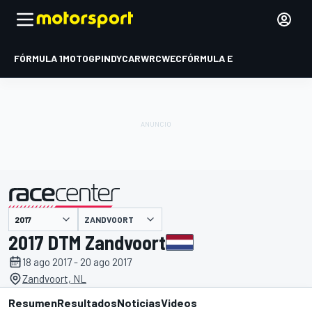
FÓRMULA 1
MOTOGP
INDYCAR
WRC
WEC
FÓRMULA E
ZANDVOORT
presentado por
2017 DTM Zandvoort
18 ago 2017 - 20 ago 2017
Zandvoort, NL
Resumen
Resultados
Noticias
Videos