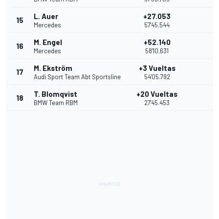
L. Auer
+27.053
15
Mercedes
57'45.544
M. Engel
+52.140
16
Mercedes
58'10.631
M. Ekström
+3 Vueltas
17
Audi Sport Team Abt Sportsline
54'05.792
T. Blomqvist
+20 Vueltas
18
BMW Team RBM
27'45.453