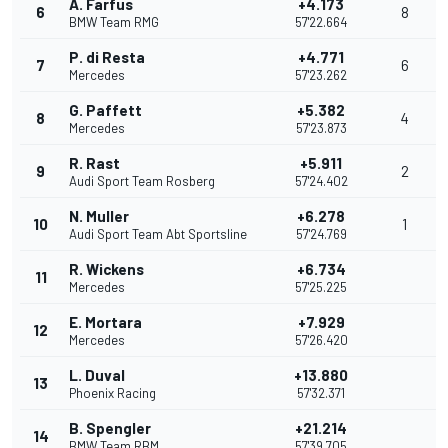
A. Farfus
+4.173
6
8
BMW Team RMG
57'22.664
P. di Resta
+4.771
7
6
Mercedes
57'23.262
G. Paffett
+5.382
8
4
Mercedes
57'23.873
R. Rast
+5.911
9
2
Audi Sport Team Rosberg
57'24.402
N. Muller
+6.278
10
1
Audi Sport Team Abt Sportsline
57'24.769
R. Wickens
+6.734
11
Mercedes
57'25.225
E. Mortara
+7.929
12
Mercedes
57'26.420
L. Duval
+13.880
13
Phoenix Racing
57'32.371
B. Spengler
+21.214
14
BMW Team RBM
57'39.705