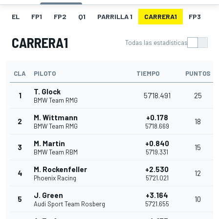
EL
FP1
FP2
Q1
PARRILLA 1
CARRERA1
FP3
Q
CARRERA1
Todas las estadísticas
CLA
PILOTO
TIEMPO
PUNTOS
T. Glock
1
57'18.491
25
BMW Team RMG
M. Wittmann
+0.178
2
18
BMW Team RMG
57'18.669
M. Martin
+0.840
3
15
BMW Team RBM
57'19.331
M. Rockenfeller
+2.530
4
12
Phoenix Racing
57'21.021
J. Green
+3.164
5
10
Audi Sport Team Rosberg
57'21.655