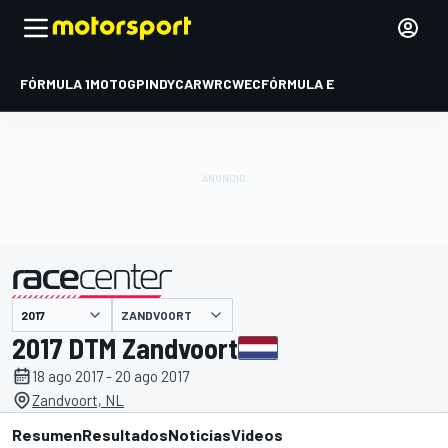
FÓRMULA 1
MOTOGP
INDYCAR
WRC
WEC
FÓRMULA E
ZANDVOORT
presentado por
2017 DTM Zandvoort
18 ago 2017 - 20 ago 2017
Zandvoort, NL
Resumen
Resultados
Noticias
Videos