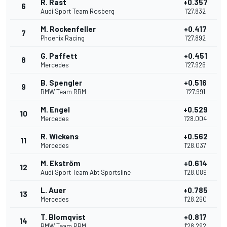
R. Rast
+0.357
6
Audi Sport Team Rosberg
1'27.832
M. Rockenfeller
+0.417
7
Phoenix Racing
1'27.892
G. Paffett
+0.451
8
Mercedes
1'27.926
B. Spengler
+0.516
9
BMW Team RBM
1'27.991
M. Engel
+0.529
10
Mercedes
1'28.004
R. Wickens
+0.562
11
Mercedes
1'28.037
M. Ekström
+0.614
12
Audi Sport Team Abt Sportsline
1'28.089
L. Auer
+0.785
13
Mercedes
1'28.260
T. Blomqvist
+0.817
14
BMW Team RBM
1'28.292