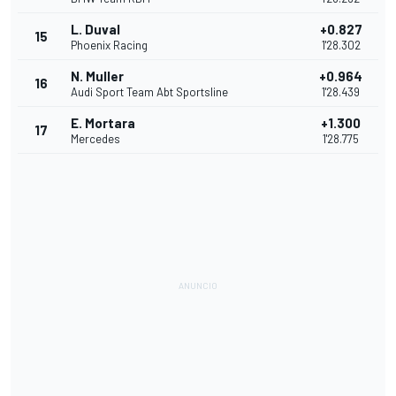
L. Duval
+0.827
15
Phoenix Racing
1'28.302
N. Muller
+0.964
16
Audi Sport Team Abt Sportsline
1'28.439
E. Mortara
+1.300
17
Mercedes
1'28.775