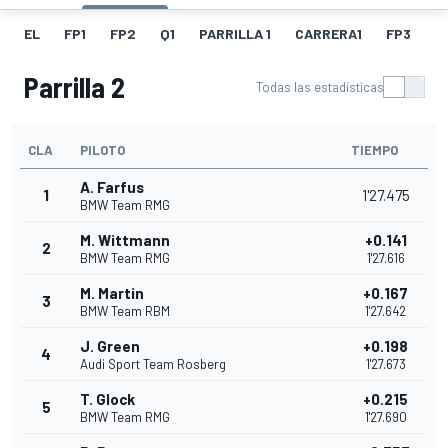
EL
FP1
FP2
Q1
PARRILLA 1
CARRERA1
FP3
Q
Parrilla 2
Todas las estadísticas
CLA
PILOTO
TIEMPO
A. Farfus
1
1'27.475
BMW Team RMG
M. Wittmann
+0.141
2
BMW Team RMG
1'27.616
M. Martin
+0.167
3
BMW Team RBM
1'27.642
J. Green
+0.198
4
Audi Sport Team Rosberg
1'27.673
T. Glock
+0.215
5
BMW Team RMG
1'27.690