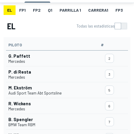
EL
FP1
FP2
Q1
PARRILLA 1
CARRERA1
FP3
Q
EL
Todas las estadísticas
PILOTO
#
G. Paffett
2
Mercedes
P. di Resta
3
Mercedes
M. Ekström
5
Audi Sport Team Abt Sportsline
R. Wickens
6
Mercedes
B. Spengler
7
BMW Team RBM