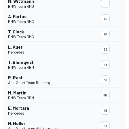
M. Wittmann
11
BMW Team RMG
A. Farfus
15
BMW Team RMG
T. Glock
16
BMW Team RMG
L. Auer
22
Mercedes
T. Blomqvist
31
BMW Team RBM
R. Rast
33
Audi Sport Team Rosberg
M. Martin
36
BMW Team RBM
E. Mortara
48
Mercedes
N. Muller
51
Audi Sport Team Abt Sportsline