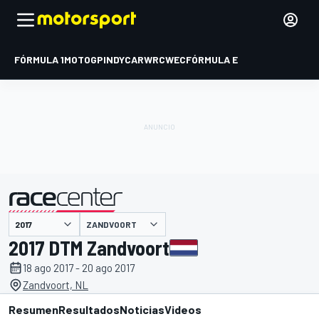
FÓRMULA 1
MOTOGP
INDYCAR
WRC
WEC
FÓRMULA E
ZANDVOORT
presentado por
2017 DTM Zandvoort
18 ago 2017 - 20 ago 2017
Zandvoort, NL
Resumen
Resultados
Noticias
Videos