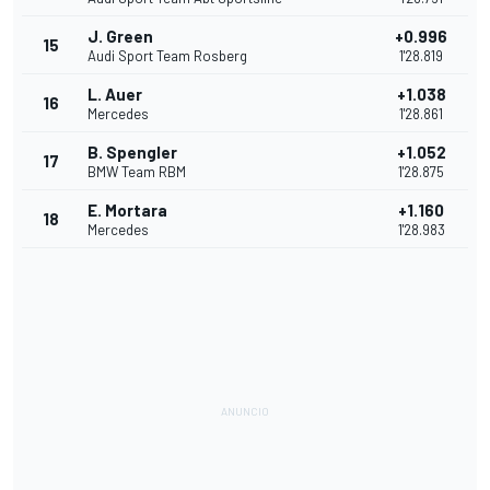
J. Green
+0.996
15
Audi Sport Team Rosberg
1'28.819
L. Auer
+1.038
16
Mercedes
1'28.861
B. Spengler
+1.052
17
BMW Team RBM
1'28.875
E. Mortara
+1.160
18
Mercedes
1'28.983