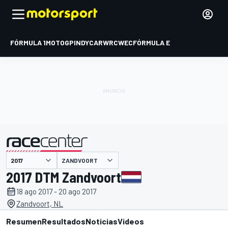
FÓRMULA 1
MOTOGP
INDYCAR
WRC
WEC
FÓRMULA E
ZANDVOORT
presentado por
2017 DTM Zandvoort
18 ago 2017 - 20 ago 2017
Zandvoort, NL
Resumen
Resultados
Noticias
Videos