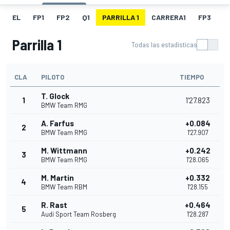
EL
FP1
FP2
Q1
PARRILLA 1
CARRERA1
FP3
Q
Parrilla 1
Todas las estadísticas
CLA
PILOTO
TIEMPO
T. Glock
1
1'27.823
BMW Team RMG
A. Farfus
+0.084
2
BMW Team RMG
1'27.907
M. Wittmann
+0.242
3
BMW Team RMG
1'28.065
M. Martin
+0.332
4
BMW Team RBM
1'28.155
R. Rast
+0.464
5
Audi Sport Team Rosberg
1'28.287