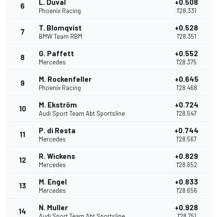
L. Duval
+0.508
6
Phoenix Racing
1'28.331
T. Blomqvist
+0.528
7
BMW Team RBM
1'28.351
G. Paffett
+0.552
8
Mercedes
1'28.375
M. Rockenfeller
+0.645
9
Phoenix Racing
1'28.468
M. Ekström
+0.724
10
Audi Sport Team Abt Sportsline
1'28.547
P. di Resta
+0.744
11
Mercedes
1'28.567
R. Wickens
+0.829
12
Mercedes
1'28.652
M. Engel
+0.833
13
Mercedes
1'28.656
N. Muller
+0.928
14
Audi Sport Team Abt Sportsline
1'28.751