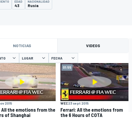
MIENTO
EDAD
NACIONALIDAD
43
Rusia
NOTICIAS
VIDEOS
NTO
LUGAR
FECHA
01:55
nov 2015
WEC
23 sept 2015
 All the emotions from the
Ferrari: All the emotions from
rs of Shanghai
the 6 Hours of COTA