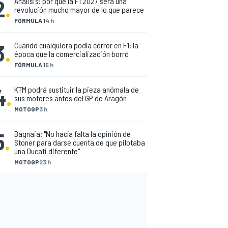
2
.
Análisis: por qué la F1 2027 será una
revolución mucho mayor de lo que parece
FÓRMULA 1
4 h
3
.
Cuando cualquiera podía correr en F1: la
época que la comercialización borró
FÓRMULA 1
5 h
4
.
KTM podrá sustituir la pieza anómala de
sus motores antes del GP de Aragón
MOTOGP
3 h
5
.
Bagnaia: "No hacía falta la opinión de
Stoner para darse cuenta de que pilotaba
una Ducati diferente"
MOTOGP
23 h