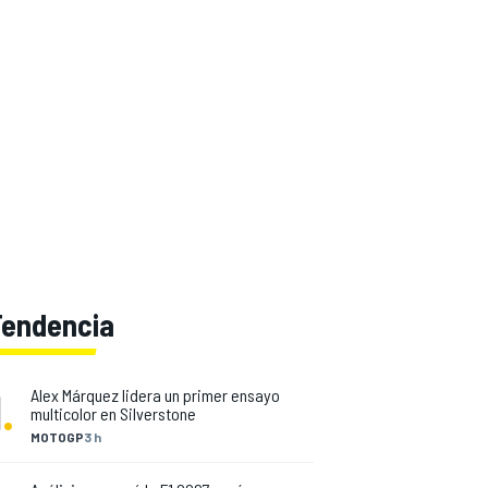
Tendencia
1
.
Alex Márquez lidera un primer ensayo
multicolor en Silverstone
MOTOGP
3 h