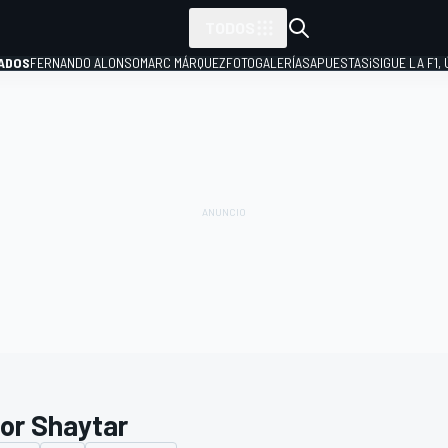
TODOS
ADOS
FERNANDO ALONSO
MARC MÁRQUEZ
FOTOGALERÍAS
APUESTAS
¡SIGUE LA F1,
P
tor Shaytar