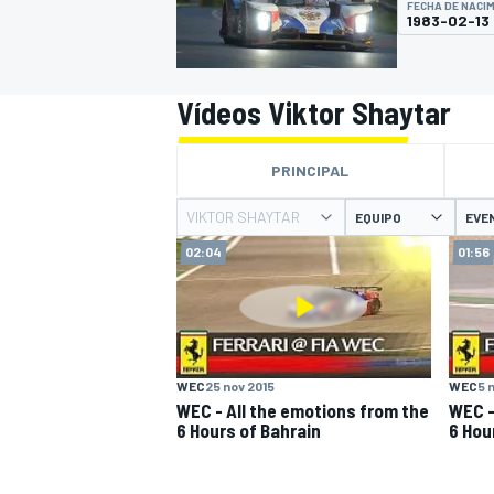
FECHA DE NACI
1983-02-13
INDYCAR
WRC
Vídeos Viktor Shaytar
PRINCIPAL
VIKTOR SHAYTAR
EQUIPO
EVE
02:04
01:56
WEC
FÓRMULA E
WEC
25 nov 2015
WEC
5 
WEC - All the emotions from the
WEC -
6 Hours of Bahrain
6 Hou