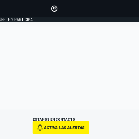
Haz que tu voz se escuche
comentando los artículos
 ÚNETE Y PARTICIPA!
INICIAR SESIÓN
EDICIÓN
ESPAÑA
ESTAMOS EN CONTACTO
ACTIVA LAS ALERTAS