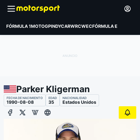
FÓRMULA 1
MOTOGP
INDYCAR
WRC
WEC
FÓRMULA E
Parker Kligerman
FECHA DE NACIMIENTO
EDAD
NACIONALIDAD
1990-08-08
35
Estados Unidos