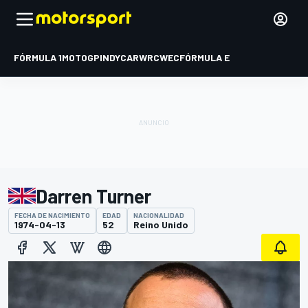
FÓRMULA 1
MOTOGP
INDYCAR
WRC
WEC
FÓRMULA E
Darren Turner
FECHA DE NACIMIENTO
EDAD
NACIONALIDAD
1974-04-13
52
Reino Unido