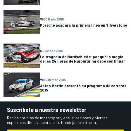
WEC
11 abr 2015
Porsche acapara la primera línea en Silverstone
NLS
2 abr 2015
La tragedia de Nordschleife: por qué la magia
de las 24 Horas de Nurburgring debe continuar
WEC
19 mar 2015
Aston Martin presentó su programa de carreras
2015
Suscríbete a nuestra newsletter
Recibe noticias de motorsport, actualizaciones y ofertas
especiales directamente en tu bandeja de entrada.