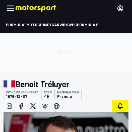
FÓRMULA 1
MOTOGP
INDYCAR
WRC
WEC
FÓRMULA E
Benoit Tréluyer
FECHA DE NACIMIENTO
EDAD
NACIONALIDAD
1976-12-07
49
Francia