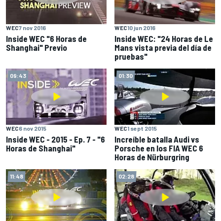
WEC
7 nov 2016
WEC
10 jun 2016
Inside WEC "6 Horas de
Inside WEC: "24 Horas de Le
Shanghai" Previo
Mans vista previa del día de
pruebas"
09:43
01:30
WEC
6 nov 2015
WEC
1 sept 2015
Inside WEC - 2015 - Ep. 7 - "6
Increíble batalla Audi vs
Horas de Shanghai"
Porsche en los FIA WEC 6
Horas de Nürburgring
11:48
02:28