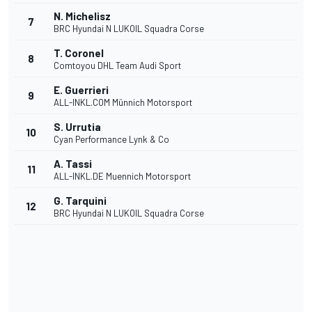
N. Michelisz
7
BRC Hyundai N LUKOIL Squadra Corse
T. Coronel
8
Comtoyou DHL Team Audi Sport
E. Guerrieri
9
ALL-INKL.COM Münnich Motorsport
S. Urrutia
10
Cyan Performance Lynk & Co
A. Tassi
11
ALL-INKL.DE Muennich Motorsport
G. Tarquini
12
BRC Hyundai N LUKOIL Squadra Corse