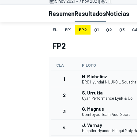
|
5 nov 2021 - 7 nov 2021
, IT
Resumen
Resultados
Noticias
INDYCAR
WRC
EL
FP1
FP2
Q1
Q2
Q3
C
FP2
CLA
PILOTO
N. Michelisz
1
BRC Hyundai N LUKOIL Squadra
S. Urrutia
2
Cyan Performance Lynk & Co
WEC
FÓRMULA E
G. Magnus
3
Comtoyou Team Audi Sport
J. Vernay
4
Engstler Hyundai N Liqui Moly 