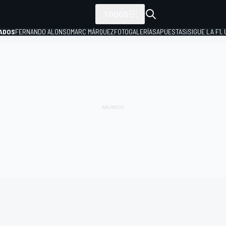
TODOS
ADOS
FERNANDO ALONSO
MARC MÁRQUEZ
FOTOGALERÍAS
APUESTAS
¡SIGUE LA F1,
P