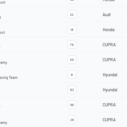
ort
Audi
32
t
Honda
18
ort
CUPRA
79
T
CUPRA
55
ademy
Hyundai
8
Racing Team
Hyundai
82
CUPRA
96
T
CUPRA
28
ademy