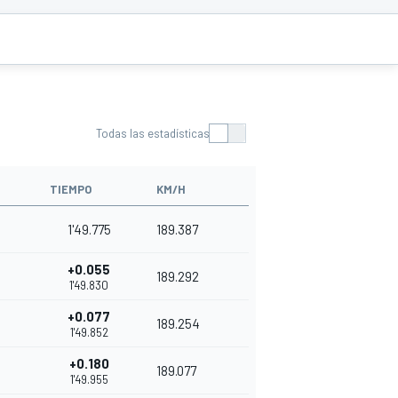
Todas las estadísticas
TIEMPO
KM/H
1'49.775
189.387
+0.055
189.292
1'49.830
+0.077
189.254
1'49.852
+0.180
189.077
1'49.955