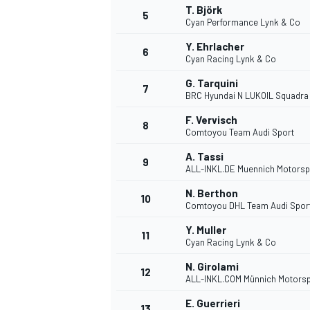
T. Björk
5
Cyan Performance Lynk & Co
Y. Ehrlacher
6
Cyan Racing Lynk & Co
G. Tarquini
7
BRC Hyundai N LUKOIL Squadra
F. Vervisch
8
Comtoyou Team Audi Sport
A. Tassi
9
ALL-INKL.DE Muennich Motorsp
N. Berthon
10
Comtoyou DHL Team Audi Spor
Y. Muller
11
Cyan Racing Lynk & Co
N. Girolami
12
ALL-INKL.COM Münnich Motorsp
E. Guerrieri
13