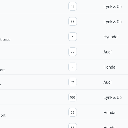
Lynk & Co
11
Lynk & Co
68
Hyundai
3
 Corse
Audi
22
Honda
9
ort
Audi
17
t
Lynk & Co
100
Honda
29
ort
Honda
86