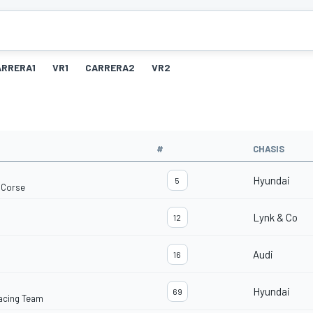
ARRERA1
VR1
CARRERA2
VR2
#
CHASIS
Hyundai
5
 Corse
Lynk & Co
12
Audi
16
Hyundai
69
Racing Team