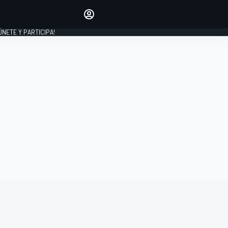
Haz que tu voz se escuche
comentando los artículos
 ÚNETE Y PARTICIPA!
INICIAR SESIÓN
EDICIÓN
ESPAÑA