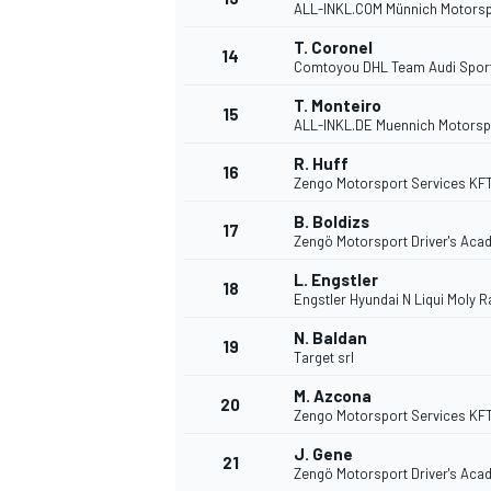
ALL-INKL.COM Münnich Motorsp
T. Coronel
14
Comtoyou DHL Team Audi Spor
T. Monteiro
15
ALL-INKL.DE Muennich Motorsp
R. Huff
16
Zengo Motorsport Services KF
B. Boldizs
17
Zengö Motorsport Driver's Ac
L. Engstler
18
Engstler Hyundai N Liqui Moly 
N. Baldan
19
Target srl
M. Azcona
20
Zengo Motorsport Services KF
J. Gene
21
Zengö Motorsport Driver's Ac