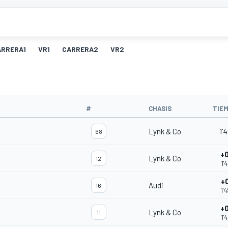
ARRERA1
VR1
CARRERA2
VR2
#
CHASIS
TIE
Lynk & Co
1'
68
+
Lynk & Co
12
1'
+
Audi
16
1'
+
Lynk & Co
11
1'