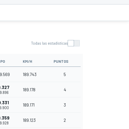
Todas las estadísticas
MPO
KM/H
PUNTOS
49.569
189.743
5
0.327
189.178
4
49.896
0.331
189.171
3
49.900
0.359
189.123
2
49.928