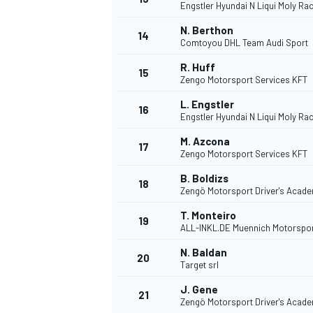
Engstler Hyundai N Liqui Moly Ra
N. Berthon
14
Comtoyou DHL Team Audi Sport
R. Huff
15
Zengo Motorsport Services KFT
L. Engstler
16
Engstler Hyundai N Liqui Moly Ra
M. Azcona
17
Zengo Motorsport Services KFT
B. Boldizs
18
Zengö Motorsport Driver's Acad
T. Monteiro
19
ALL-INKL.DE Muennich Motorspo
N. Baldan
20
Target srl
J. Gene
21
Zengö Motorsport Driver's Acad