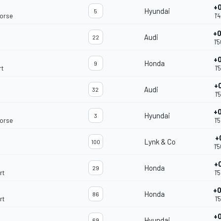
+
Hyundai
5
Corse
1'
+
Audi
22
1'
+
Honda
9
rt
1'
+
Audi
32
1'
+
Hyundai
3
Corse
1'
+
Lynk & Co
100
1'
+
Honda
29
rt
1'
+
Honda
86
rt
1'
+
Hyundai
69