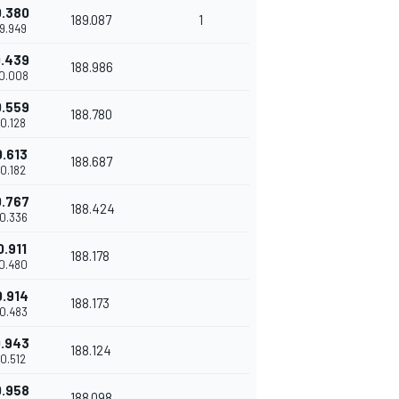
0.380
189.087
1
49.949
0.439
188.986
50.008
0.559
188.780
50.128
0.613
188.687
50.182
0.767
188.424
50.336
0.911
188.178
50.480
0.914
188.173
50.483
0.943
188.124
50.512
0.958
188.098