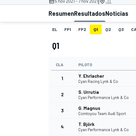
|
5 nov 2021 - 7 nov 2021
, IT
Resumen
Resultados
Noticias
INDYCAR
WRC
EL
FP1
FP2
Q1
Q2
Q3
C
Q1
CLA
PILOTO
Y. Ehrlacher
1
Cyan Racing Lynk & Co
S. Urrutia
2
Cyan Performance Lynk & Co
WEC
FÓRMULA E
G. Magnus
3
Comtoyou Team Audi Sport
T. Björk
4
Cyan Performance Lynk & Co