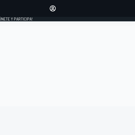
Haz que tu voz se escuche
comentando los artículos
 ÚNETE Y PARTICIPA!
INICIAR SESIÓN
EDICIÓN
ESPAÑA