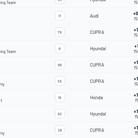
cing Team
1'
+
Audi
17
1'
+
CUPRA
79
1'
+
Hyundai
8
cing Team
1'
+
CUPRA
96
1'
+
CUPRA
55
emy
1'
+
Honda
18
rt
1'
+
Hyundai
82
1'
+
CUPRA
28
emy
1'