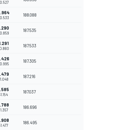
50.527
0.964
188.088
50.533
1.290
187.535
50.859
1.291
187.533
50.860
1.426
187.305
50.995
1.479
187.216
51.048
1.585
187.037
51.154
1.788
186.696
51.357
1.908
186.495
51.477