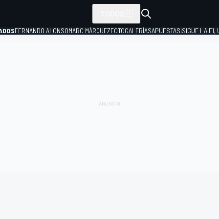
TODOS
ADOS
FERNANDO ALONSO
MARC MÁRQUEZ
FOTOGALERÍAS
APUESTAS
¡SIGUE LA F1,
P