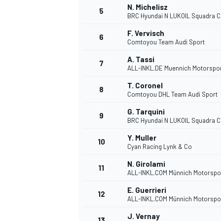
N. Michelisz
5
BRC Hyundai N LUKOIL Squadra 
F. Vervisch
6
Comtoyou Team Audi Sport
A. Tassi
7
ALL-INKL.DE Muennich Motorspo
T. Coronel
8
Comtoyou DHL Team Audi Sport
G. Tarquini
9
BRC Hyundai N LUKOIL Squadra 
Y. Muller
10
Cyan Racing Lynk & Co
N. Girolami
11
ALL-INKL.COM Münnich Motorspo
E. Guerrieri
12
ALL-INKL.COM Münnich Motorspo
J. Vernay
13