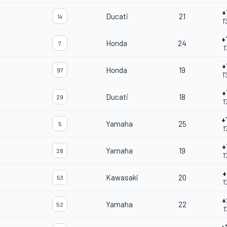
+
Ducati
21
14
1
+
Honda
24
7
1
+
Honda
19
97
1
+
Ducati
18
29
1
+
Yamaha
25
5
1
+
Yamaha
19
28
1
+
Kawasaki
20
53
1
+
Yamaha
22
52
1