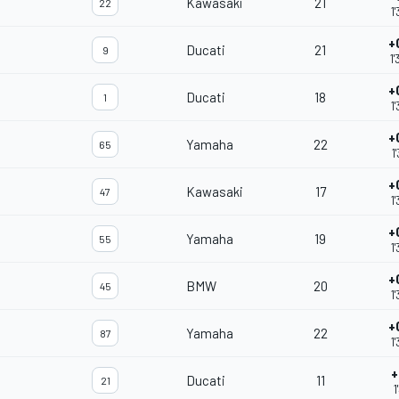
Kawasaki
21
22
1
+
Ducati
21
9
1
+
Ducati
18
1
1
+
Yamaha
22
65
1
+
Kawasaki
17
47
1
+
Yamaha
19
55
1
+
BMW
20
45
1
+
Yamaha
22
87
1
+
Ducati
11
21
1