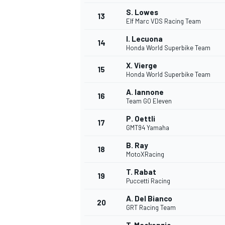
S. Lowes
13
Elf Marc VDS Racing Team
I. Lecuona
14
Honda World Superbike Team
X. Vierge
15
Honda World Superbike Team
A. Iannone
16
Team GO Eleven
P. Oettli
17
GMT94 Yamaha
B. Ray
18
MotoXRacing
T. Rabat
19
Puccetti Racing
A. Del Bianco
20
GRT Racing Team