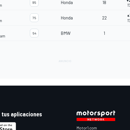
+
Honda
18
95
am
1
+
Honda
22
75
am
1
BMW
1
54
eam
 tus aplicaciones
Motor1.com