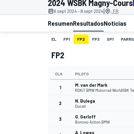
2024 WSBK Magny-Cours
|
6 sept 2024 - 8 sept 2024
, FR
INDYCAR
WRC
Resumen
Resultados
Noticias
EL
FP1
FP2
FP3
SP1
PARRI
FP2
CLA
PILOTO
M. van der Mark
1
ROKiT BMW Motorrad WorldSBK T
N. Bulega
2
WEC
FÓRMULA E
Ducati
G. Gerloff
3
Bonovo Action BMW
A. Lowes