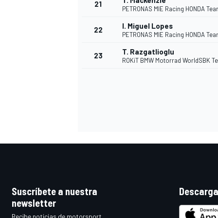
T. Mackenzie
21
PETRONAS MIE Racing HONDA Te
I. Miguel Lopes
22
PETRONAS MIE Racing HONDA Te
T. Razgatlioglu
23
ROKiT BMW Motorrad WorldSBK T
MÁS CATEGORÍAS
Suscríbete a nuestra
Descarga
newsletter
Recibe noticias de motorsport,