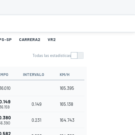
PS-SP
CARRERA2
VR2
Todas las estadísticas
EMPO
INTERVALO
KM/H
'36.010
165.395
0.149
0.149
165.138
'36.159
0.380
0.231
164.743
'36.390
0.582