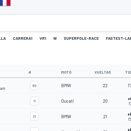
LLA
CARRERA1
VR1
W
SUPERPOLE-RACE
FASTEST-LA
#
MOTO
VUELTAS
TI
BMW
22
1
60
eam
+
Ducati
20
11
1
+
BMW
21
31
1
+