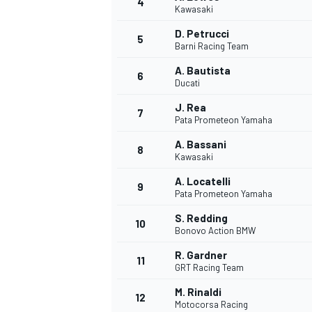
4
Kawasaki
D. Petrucci
5
Barni Racing Team
A. Bautista
6
Ducati
J. Rea
7
Pata Prometeon Yamaha
A. Bassani
8
Kawasaki
A. Locatelli
9
Pata Prometeon Yamaha
S. Redding
10
Bonovo Action BMW
R. Gardner
11
GRT Racing Team
M. Rinaldi
12
Motocorsa Racing