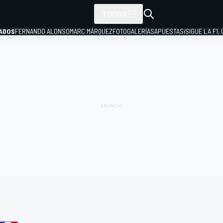
TODOS
ADOS
FERNANDO ALONSO
MARC MÁRQUEZ
FOTOGALERÍAS
APUESTAS
¡SIGUE LA F1,
P