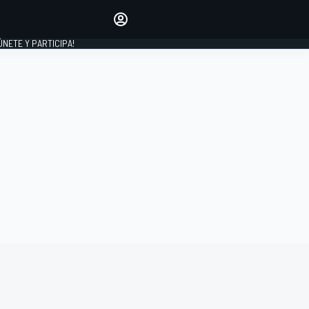
Haz que tu voz se escuche
comentando los artículos
 ÚNETE Y PARTICIPA!
INICIAR SESIÓN
EDICIÓN
ESPAÑA