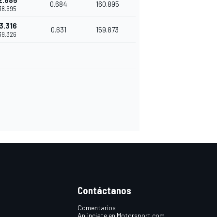
2.685
0.684
160.895
'38.695
3.316
0.631
159.873
'39.326
Contáctanos
Comentarios
Anúnciate en Motorsport.com