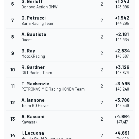
G. Gerloff
+1.243
6
2
Bonovo Action BMW
1'43.996
D. Petrucci
+1.542
7
2
Barni Racing Team
1'44.295
A. Bautista
+2.181
8
2
Ducati
1'44.934
B. Ray
+2.834
9
2
MotoXRacing
1'45.587
R. Gardner
+3.126
10
2
GRT Racing Team
1'45.879
T. Mackenzie
+3.495
11
2
PETRONAS MIE Racing HONDA Team
1'46.248
A. Iannone
+3.786
12
2
Team GO Eleven
1'46.539
A. Bassani
+4.664
13
2
Kawasaki
1'47.417
I. Lecuona
+4.691
14
2
Honda World Superbike Team
1'47.444