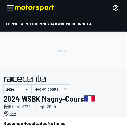
FÓRMULA 1
MOTOGP
INDYCAR
WRC
WEC
FÓRMULA E
MAGNY-COURS
presentado por
2024 WSBK Magny-Cours
6 sept 2024 - 8 sept 2024
, FR
Resumen
Resultados
Noticias