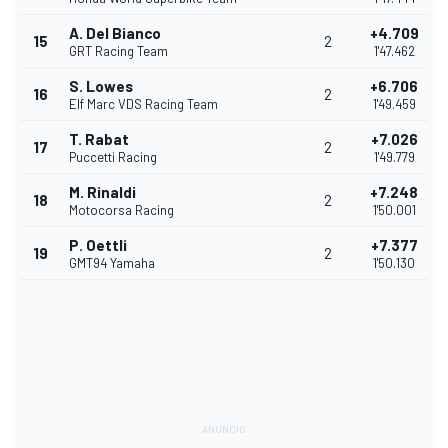
A. Del Bianco
+4.709
15
2
GRT Racing Team
1'47.462
S. Lowes
+6.706
16
2
Elf Marc VDS Racing Team
1'49.459
T. Rabat
+7.026
17
2
Puccetti Racing
1'49.779
M. Rinaldi
+7.248
18
2
Motocorsa Racing
1'50.001
P. Oettli
+7.377
19
2
GMT94 Yamaha
1'50.130