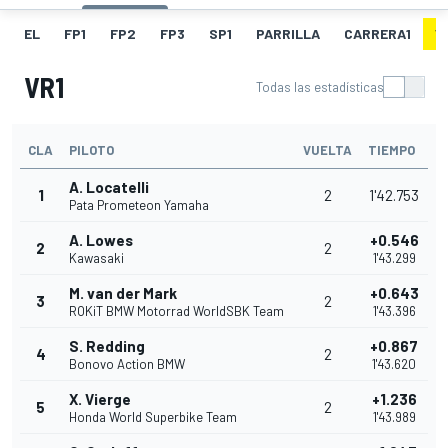
EL
FP1
FP2
FP3
SP1
PARRILLA
CARRERA1
V
VR1
Todas las estadísticas
CLA
PILOTO
VUELTA
TIEMPO
A. Locatelli
1
2
1'42.753
Pata Prometeon Yamaha
A. Lowes
+0.546
2
2
Kawasaki
1'43.299
M. van der Mark
+0.643
3
2
ROKiT BMW Motorrad WorldSBK Team
1'43.396
S. Redding
+0.867
4
2
Bonovo Action BMW
1'43.620
X. Vierge
+1.236
5
2
Honda World Superbike Team
1'43.989