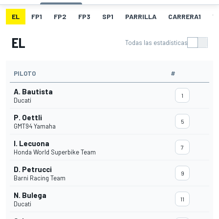
EL
FP1
FP2
FP3
SP1
PARRILLA
CARRERA1
V
EL
Todas las estadísticas
PILOTO
#
A. Bautista
1
Ducati
P. Oettli
5
GMT94 Yamaha
I. Lecuona
7
Honda World Superbike Team
D. Petrucci
9
Barni Racing Team
N. Bulega
11
Ducati