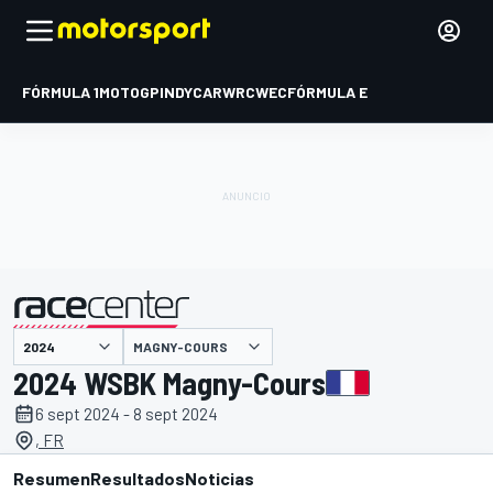
FÓRMULA 1
MOTOGP
INDYCAR
WRC
WEC
FÓRMULA E
MAGNY-COURS
presentado por
2024 WSBK Magny-Cours
6 sept 2024 - 8 sept 2024
, FR
Resumen
Resultados
Noticias