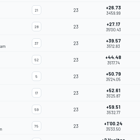
+26.73
23
21
34'59.99
+27.17
23
28
35'00.43
+39.57
23
37
eam
35'12.83
+44.48
23
52
35'17.74
+50.79
23
5
35'24.05
+52.61
23
17
35'25.87
+59.51
23
59
35'32.77
+1'00.24
23
75
am
35'33.50