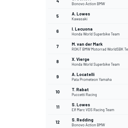
4
Bonovo Action BMW
A. Lowes
5
Kawasaki
I. Lecuona
6
Honda World Superbike Team
M. van der Mark
7
ROKiT BMW Motorrad WorldSBK T
X. Vierge
8
Honda World Superbike Team
A. Locatelli
9
Pata Prometeon Yamaha
T. Rabat
10
Puccetti Racing
S. Lowes
11
Elf Marc VDS Racing Team
S. Redding
12
Bonovo Action BMW