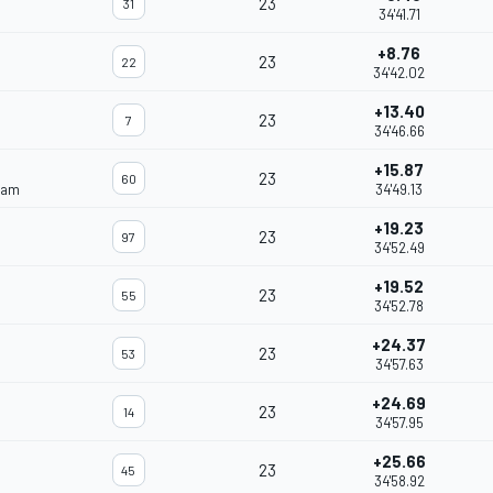
23
31
34'41.71
+8.76
23
22
34'42.02
+13.40
23
7
34'46.66
+15.87
23
60
eam
34'49.13
+19.23
23
97
34'52.49
+19.52
23
55
34'52.78
+24.37
23
53
34'57.63
+24.69
23
14
34'57.95
+25.66
23
45
34'58.92