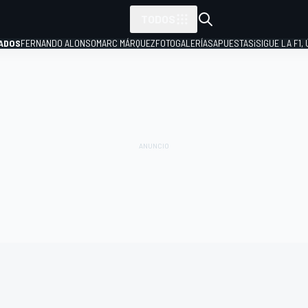
TODOS
ADOS
FERNANDO ALONSO
MARC MÁRQUEZ
FOTOGALERÍAS
APUESTAS
¡SIGUE LA F1,
P