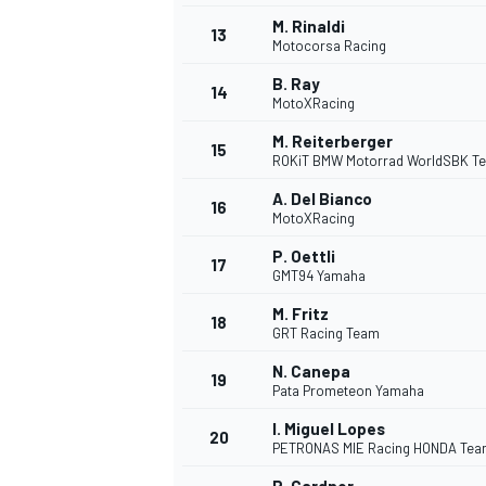
M. Rinaldi
13
Motocorsa Racing
B. Ray
14
MotoXRacing
M. Reiterberger
15
ROKiT BMW Motorrad WorldSBK T
A. Del Bianco
16
MotoXRacing
P. Oettli
17
GMT94 Yamaha
M. Fritz
18
GRT Racing Team
N. Canepa
19
Pata Prometeon Yamaha
I. Miguel Lopes
20
PETRONAS MIE Racing HONDA Te