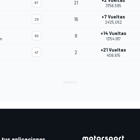
+2 Vueltas
21
87
31'56.595
+7 Vueltas
16
29
24'25.052
+14 Vueltas
9
95
am
13'54.187
+21 Vueltas
2
47
4'06.615
 tus aplicaciones