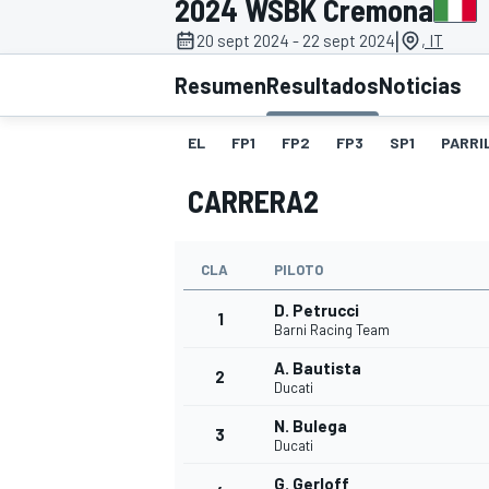
2024 WSBK Cremona
|
20 sept 2024 - 22 sept 2024
, IT
INDYCAR
WRC
Resumen
Resultados
Noticias
EL
FP1
FP2
FP3
SP1
PARRI
CARRERA2
CLA
PILOTO
D. Petrucci
1
Barni Racing Team
A. Bautista
2
WEC
FÓRMULA E
Ducati
N. Bulega
3
Ducati
G. Gerloff