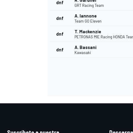
R. Gardner
dnf
GRT Racing Team
A. Iannone
dnf
Team GO Eleven
T. Mackenzie
dnf
PETRONAS MIE Racing HONDA Te
A. Bassani
dnf
Kawasaki
MÁS CATEGORÍAS
Suscríbete a nuestra
Descarga