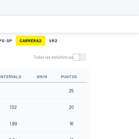
PS-SP
CARRERA2
VR2
Todas las estadísticas
INTERVALO
KM/H
PUNTOS
25
1.02
20
1.89
16