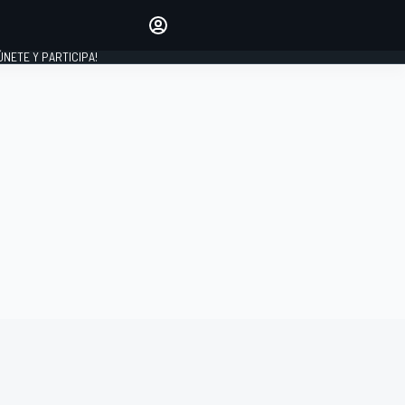
Haz que tu voz se escuche
comentando los artículos
 ÚNETE Y PARTICIPA!
INICIAR SESIÓN
EDICIÓN
ESPAÑA