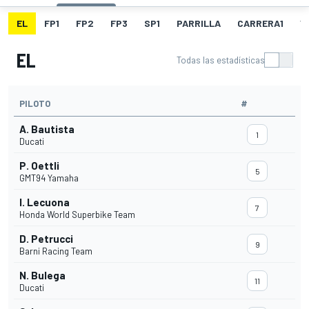
EL
FP1
FP2
FP3
SP1
PARRILLA
CARRERA1
V
EL
Todas las estadísticas
PILOTO
#
A. Bautista
1
Ducati
P. Oettli
5
GMT94 Yamaha
I. Lecuona
7
Honda World Superbike Team
D. Petrucci
9
Barni Racing Team
N. Bulega
11
Ducati