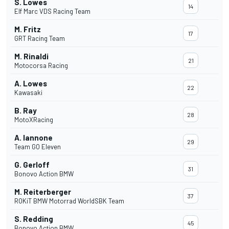
S. Lowes
14
Elf Marc VDS Racing Team
M. Fritz
17
GRT Racing Team
M. Rinaldi
21
Motocorsa Racing
A. Lowes
22
Kawasaki
B. Ray
28
MotoXRacing
A. Iannone
29
Team GO Eleven
G. Gerloff
31
Bonovo Action BMW
M. Reiterberger
37
ROKiT BMW Motorrad WorldSBK Team
S. Redding
45
Bonovo Action BMW