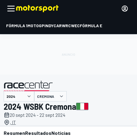
FÓRMULA 1
MOTOGP
INDYCAR
WRC
WEC
FÓRMULA E
CREMONA
presentado por
2024 WSBK Cremona
20 sept 2024 - 22 sept 2024
, IT
Resumen
Resultados
Noticias