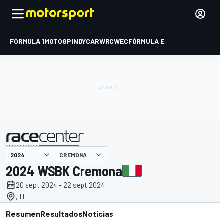
FÓRMULA 1
MOTOGP
INDYCAR
WRC
WEC
FÓRMULA E
CREMONA
presentado por
2024 WSBK Cremona
20 sept 2024 - 22 sept 2024
, IT
Resumen
Resultados
Noticias