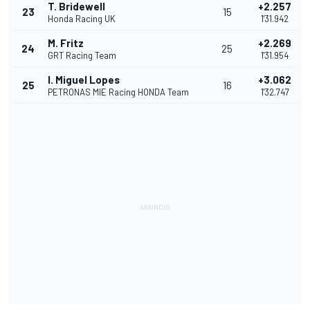
T. Bridewell
+2.257
23
15
Honda Racing UK
1'31.942
M. Fritz
+2.269
24
25
GRT Racing Team
1'31.954
I. Miguel Lopes
+3.062
25
16
PETRONAS MIE Racing HONDA Team
1'32.747