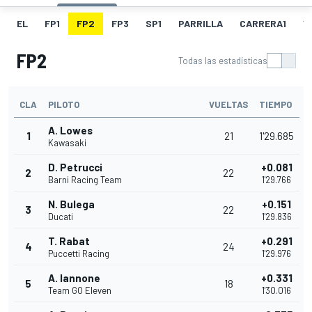
EL
FP1
FP2
FP3
SP1
PARRILLA
CARRERA1
V
FP2
Todas las estadísticas
CLA
PILOTO
VUELTAS
TIEMPO
A. Lowes
1
21
1'29.685
Kawasaki
D. Petrucci
+0.081
2
22
Barni Racing Team
1'29.766
N. Bulega
+0.151
3
22
Ducati
1'29.836
T. Rabat
+0.291
4
24
Puccetti Racing
1'29.976
A. Iannone
+0.331
5
18
Team GO Eleven
1'30.016