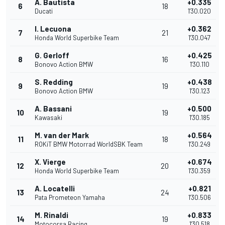
A. Bautista
+0.335
6
18
Ducati
1'30.020
I. Lecuona
+0.362
7
21
Honda World Superbike Team
1'30.047
G. Gerloff
+0.425
8
16
Bonovo Action BMW
1'30.110
S. Redding
+0.438
9
19
Bonovo Action BMW
1'30.123
A. Bassani
+0.500
10
19
Kawasaki
1'30.185
M. van der Mark
+0.564
11
18
ROKiT BMW Motorrad WorldSBK Team
1'30.249
X. Vierge
+0.674
12
20
Honda World Superbike Team
1'30.359
A. Locatelli
+0.821
13
24
Pata Prometeon Yamaha
1'30.506
M. Rinaldi
+0.833
14
19
Motocorsa Racing
1'30.518