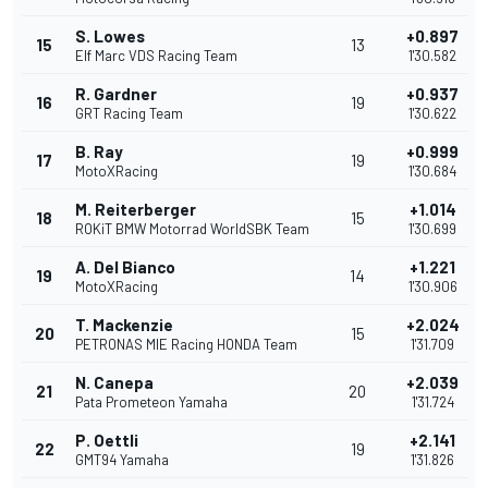
S. Lowes
+0.897
15
13
Elf Marc VDS Racing Team
1'30.582
R. Gardner
+0.937
16
19
GRT Racing Team
1'30.622
B. Ray
+0.999
17
19
MotoXRacing
1'30.684
M. Reiterberger
+1.014
18
15
ROKiT BMW Motorrad WorldSBK Team
1'30.699
A. Del Bianco
+1.221
19
14
MotoXRacing
1'30.906
T. Mackenzie
+2.024
20
15
PETRONAS MIE Racing HONDA Team
1'31.709
N. Canepa
+2.039
21
20
Pata Prometeon Yamaha
1'31.724
P. Oettli
+2.141
22
19
GMT94 Yamaha
1'31.826