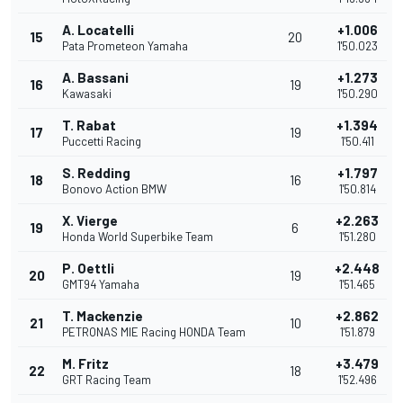
A. Locatelli
+1.006
15
20
Pata Prometeon Yamaha
1'50.023
A. Bassani
+1.273
16
19
Kawasaki
1'50.290
T. Rabat
+1.394
17
19
Puccetti Racing
1'50.411
S. Redding
+1.797
18
16
Bonovo Action BMW
1'50.814
X. Vierge
+2.263
19
6
Honda World Superbike Team
1'51.280
P. Oettli
+2.448
20
19
GMT94 Yamaha
1'51.465
T. Mackenzie
+2.862
21
10
PETRONAS MIE Racing HONDA Team
1'51.879
M. Fritz
+3.479
22
18
GRT Racing Team
1'52.496