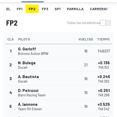
EL
FP1
FP2
FP3
SP1
PARRILLA
CARRERA1
V
FP2
Todas las estadísticas
CLA
PILOTO
VUELTAS
TIEMPO
G. Gerloff
1
18
1'49.017
Bonovo Action BMW
N. Bulega
+0.136
2
21
Ducati
1'49.153
A. Bautista
+0.245
3
18
Ducati
1'49.262
D. Petrucci
+0.251
4
19
Barni Racing Team
1'49.268
A. Iannone
+0.525
5
19
Team GO Eleven
1'49.542