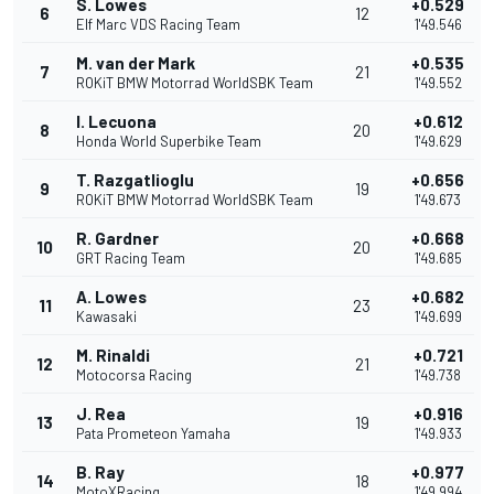
S. Lowes
+0.529
6
12
Elf Marc VDS Racing Team
1'49.546
M. van der Mark
+0.535
7
21
ROKiT BMW Motorrad WorldSBK Team
1'49.552
I. Lecuona
+0.612
8
20
Honda World Superbike Team
1'49.629
T. Razgatlioglu
+0.656
9
19
ROKiT BMW Motorrad WorldSBK Team
1'49.673
R. Gardner
+0.668
10
20
GRT Racing Team
1'49.685
A. Lowes
+0.682
11
23
Kawasaki
1'49.699
M. Rinaldi
+0.721
12
21
Motocorsa Racing
1'49.738
J. Rea
+0.916
13
19
Pata Prometeon Yamaha
1'49.933
B. Ray
+0.977
14
18
MotoXRacing
1'49.994