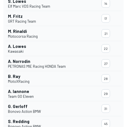
S. Lowes
14
Elf Marc VDS Racing Team
M. Fritz
17
GRT Racing Team
M. Rinaldi
21
Motocorsa Racing
A. Lowes
22
Kawasaki
A. Norrodin
27
PETRONAS MIE Racing HONDA Team
B. Ray
28
MotoXRacing
A. Iannone
29
Team GO Eleven
G. Gerloff
31
Bonovo Action BMW
S. Redding
45
Bonovo Action BMW