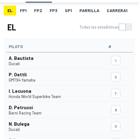
EL
FP1
FP2
FP3
SP1
PARRILLA
CARRERA1
V
EL
Todas las estadísticas
PILOTO
#
A. Bautista
1
Ducati
P. Oettli
5
GMT94 Yamaha
I. Lecuona
7
Honda World Superbike Team
D. Petrucci
9
Barni Racing Team
N. Bulega
11
Ducati