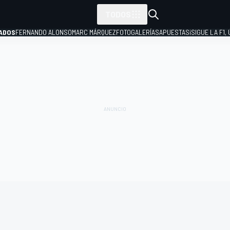
TODOS
ADOS
FERNANDO ALONSO
MARC MÁRQUEZ
FOTOGALERÍAS
APUESTAS
¡SIGUE LA F1,
P