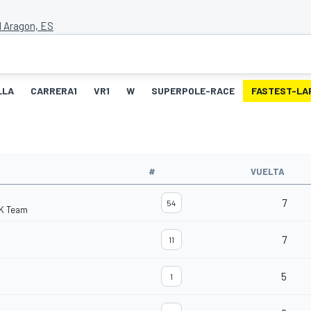
 Aragon, ES
LLA
CARRERA1
VR1
W
SUPERPOLE-RACE
FASTEST-LA
#
VUELTA
7
54
K Team
7
11
5
1