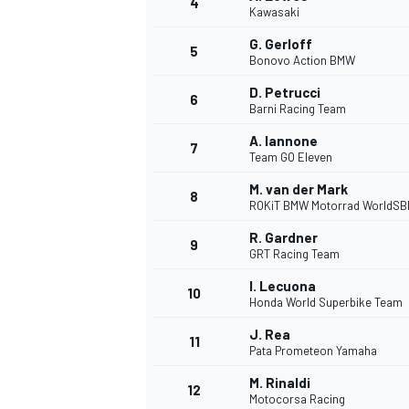
4
Kawasaki
G. Gerloff
5
Bonovo Action BMW
D. Petrucci
6
Barni Racing Team
A. Iannone
7
Team GO Eleven
M. van der Mark
8
ROKiT BMW Motorrad WorldSB
R. Gardner
9
GRT Racing Team
I. Lecuona
10
Honda World Superbike Team
J. Rea
11
Pata Prometeon Yamaha
M. Rinaldi
12
Motocorsa Racing