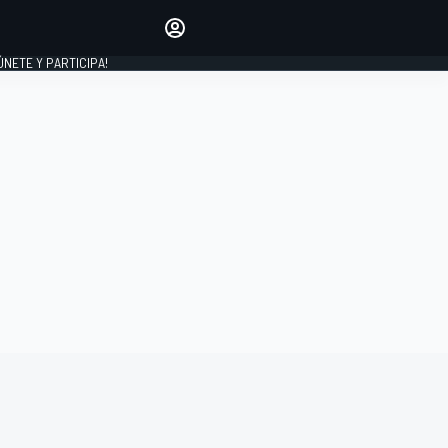
Haz que tu voz se escuche
comentando los artículos
 ÚNETE Y PARTICIPA!
INICIAR SESIÓN
EDICIÓN
ESPAÑA