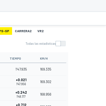
PS-SP
CARRERA2
VR2
Todas las estadísticas
TIEMPO
KM/H
1'47.935
169.335
+0.021
169.302
1'47.956
+0.242
168.956
1'48.177
+0.712