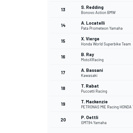
S. Redding
13
Bonovo Action BMW
A. Locatelli
14
Pata Prometeon Yamaha
X. Vierge
15
Honda World Superbike Team
B. Ray
16
MotoXRacing
A. Bassani
17
Kawasaki
T. Rabat
18
Puccetti Racing
T. Mackenzie
19
PETRONAS MIE Racing HONDA
P. Oettli
20
GMT94 Yamaha