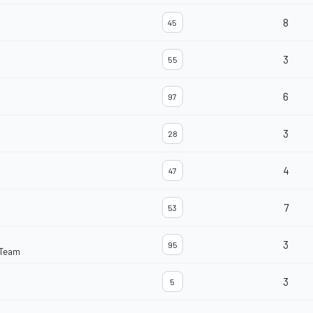
8
45
3
55
6
97
3
28
4
47
7
53
3
95
 Team
3
5