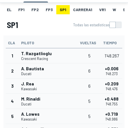
EL
FP1
FP2
FP3
SP1
CARRERA1
VR1
W
SU
SP1
Todas las estadísticas
CLA
PILOTO
VUELTAS
TIEMPO
T. Razgatlioglu
1
5
1'48.267
Crescent Racing
A. Bautista
+0.006
2
6
Ducati
1'48.273
J. Rea
+0.209
3
6
Kawasaki
1'48.476
M. Rinaldi
+0.488
4
5
Ducati
1'48.755
A. Lowes
+0.719
5
5
Kawasaki
1'48.986