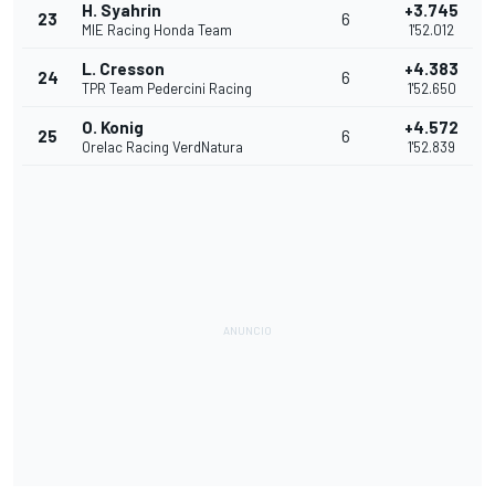
H. Syahrin
+3.745
23
6
MIE Racing Honda Team
1'52.012
L. Cresson
+4.383
24
6
TPR Team Pedercini Racing
1'52.650
O. Konig
+4.572
25
6
Orelac Racing VerdNatura
1'52.839