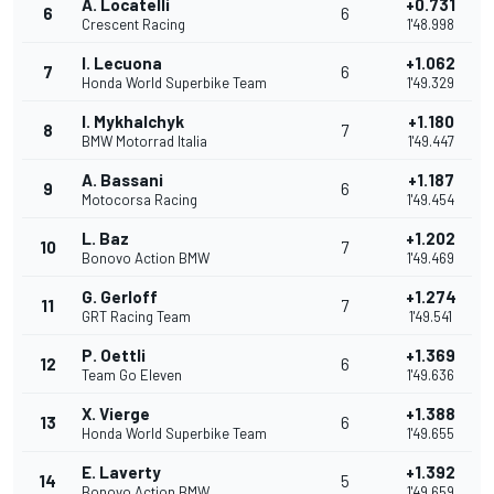
A. Locatelli
+0.731
6
6
Crescent Racing
1'48.998
I. Lecuona
+1.062
7
6
Honda World Superbike Team
1'49.329
I. Mykhalchyk
+1.180
8
7
BMW Motorrad Italia
1'49.447
A. Bassani
+1.187
9
6
Motocorsa Racing
1'49.454
L. Baz
+1.202
10
7
Bonovo Action BMW
1'49.469
G. Gerloff
+1.274
11
7
GRT Racing Team
1'49.541
P. Oettli
+1.369
12
6
Team Go Eleven
1'49.636
X. Vierge
+1.388
13
6
Honda World Superbike Team
1'49.655
E. Laverty
+1.392
14
5
Bonovo Action BMW
1'49.659