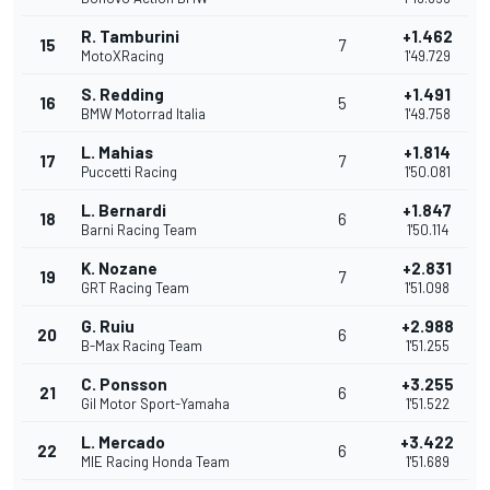
R. Tamburini
+1.462
15
7
MotoXRacing
1'49.729
S. Redding
+1.491
16
5
BMW Motorrad Italia
1'49.758
L. Mahias
+1.814
17
7
Puccetti Racing
1'50.081
L. Bernardi
+1.847
18
6
Barni Racing Team
1'50.114
K. Nozane
+2.831
19
7
GRT Racing Team
1'51.098
G. Ruiu
+2.988
20
6
B-Max Racing Team
1'51.255
C. Ponsson
+3.255
21
6
Gil Motor Sport-Yamaha
1'51.522
L. Mercado
+3.422
22
6
MIE Racing Honda Team
1'51.689