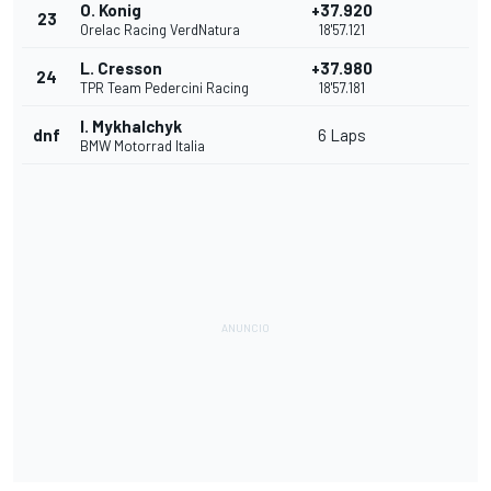
O. Konig
+37.920
23
Orelac Racing VerdNatura
18'57.121
L. Cresson
+37.980
24
TPR Team Pedercini Racing
18'57.181
I. Mykhalchyk
dnf
6 Laps
BMW Motorrad Italia