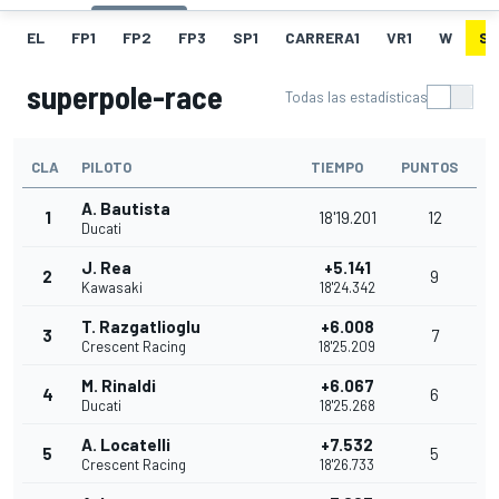
EL
FP1
FP2
FP3
SP1
CARRERA1
VR1
W
SU
superpole-race
Todas las estadísticas
CLA
PILOTO
TIEMPO
PUNTOS
A. Bautista
1
18'19.201
12
Ducati
J. Rea
+5.141
2
9
Kawasaki
18'24.342
T. Razgatlioglu
+6.008
3
7
Crescent Racing
18'25.209
M. Rinaldi
+6.067
4
6
Ducati
18'25.268
A. Locatelli
+7.532
5
5
Crescent Racing
18'26.733