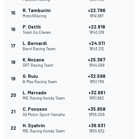
R. Tamburini
+22.786
15
MotoXRacing
18'41.987
P. Oettli
+22.818
16
Team Go Eleven
18'42.019
L. Bernardi
+24.011
17
Barni Racing Team
18'43.212
K. Nozane
+25.367
18
GRT Racing Team
18'44.568
G. Ruiu
+32.598
19
B-Max Racing Team
18'51.799
L. Mercado
+32.661
20
MIE Racing Honda Team
18'51.862
C. Ponsson
+35.858
21
Gil Motor Sport-Yamaha
18'55.059
H. Syahrin
+36.631
22
MIE Racing Honda Team
18'55.832