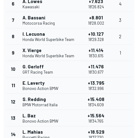
A. Lowes
+7.623
6
4
Kawasaki
18'26.824
A. Bassani
+8.801
7
3
Motocorsa Racing
18'28.002
I. Lecuona
+10.127
8
2
Honda World Superbike Team
18'29.328
X. Vierge
+11.414
9
1
Honda World Superbike Team
18'30.615
G. Gerloff
+11.476
10
GRT Racing Team
18'30.677
E. Laverty
+13.795
11
Bonovo Action BMW
18'32.996
S. Redding
+15.408
12
BMW Motorrad Italia
18'34.609
L. Baz
+15.564
13
Bonovo Action BMW
18'34.765
L. Mahias
+18.529
14
Puccetti Racing
18'37.730