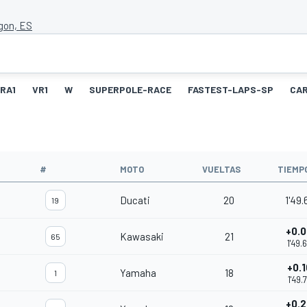
gon, ES
RA1
VR1
W
SUPERPOLE-RACE
FASTEST-LAPS-SP
CA
#
MOTO
VUELTAS
TIEMP
Ducati
20
1'49.
19
+0.
Kawasaki
21
65
1'49.
+0.
Yamaha
18
1
1'49.
+0.