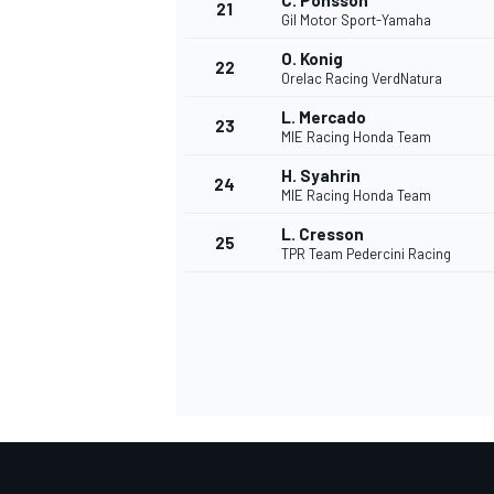
C. Ponsson
21
Gil Motor Sport-Yamaha
O. Konig
22
Orelac Racing VerdNatura
L. Mercado
23
MIE Racing Honda Team
H. Syahrin
24
MIE Racing Honda Team
L. Cresson
25
TPR Team Pedercini Racing
MÁS CATEGORÍAS