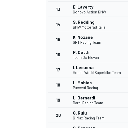
E. Laverty
13
Bonovo Action BMW
S. Redding
14
BMW Motorrad Italia
K. Nozane
15
GRT Racing Team
P. Oettli
16
Team Go Eleven
I. Lecuona
17
Honda World Superbike Team
L. Mahias
18
Puccetti Racing
L. Bernardi
19
Barni Racing Team
G. Ruiu
20
B-Max Racing Team