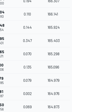
0.194
166.307
900
404
0.110
166.141
010
548
0.144
165.924
154
895
0.347
165.403
501
965
0.070
165.298
571
00
0.135
165.096
706
79
0.079
164.979
785
81
0.002
164.976
787
250
0.069
164.873
856