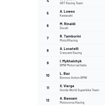
4
GRT Racing Team
A. Lowes
5
Kawasaki
M. Rinaldi
6
Ducati
R. Tamburini
7
MotoXRacing
A. Locatelli
8
Crescent Racing
I. Mykhalchyk
9
BMW Motorrad Italia
L. Baz
10
Bonovo Action BMW
X. Vierge
11
Honda World Superbike Team
A. Bassani
12
Motocorsa Racing