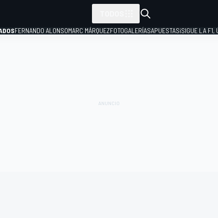
TODOS
ADOS
FERNANDO ALONSO
MARC MÁRQUEZ
FOTOGALERÍAS
APUESTAS
¡SIGUE LA F1,
P