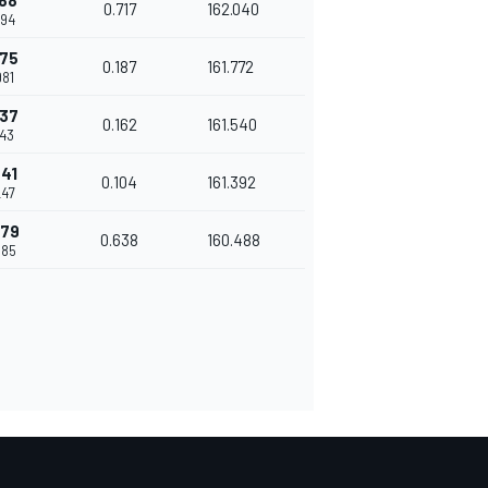
188
0.717
162.040
794
375
0.187
161.772
981
537
0.162
161.540
143
641
0.104
161.392
247
279
0.638
160.488
885