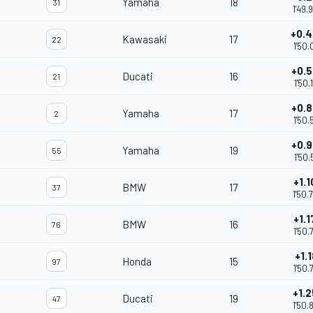
Yamaha
18
31
1'49.
+0.
Kawasaki
17
22
1'50.
+0.
Ducati
16
21
1'50.
+0.
Yamaha
17
2
1'50.
+0.
Yamaha
19
55
1'50.
+1.1
BMW
17
37
1'50.
+1.1
BMW
16
76
1'50.
+1.1
Honda
15
97
1'50.
+1.
Ducati
19
47
1'50.