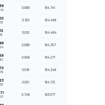
339
0.089
164.741
945
502
0.163
164.499
108
12
0.010
164.484
118
598
0.086
164.357
204
656
0.058
164.271
262
672
0.016
164.248
278
723
0.051
164.172
329
471
0.748
163.077
077