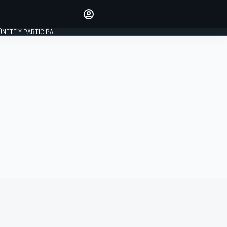
Haz que tu voz se escuche
comentando los artículos
 ÚNETE Y PARTICIPA!
INICIAR SESIÓN
EDICIÓN
ESPAÑA