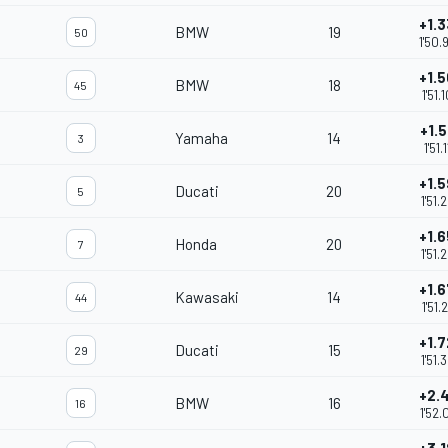
+1.
BMW
19
50
1'50.
+1.
BMW
18
45
1'51.
+1.5
Yamaha
14
3
1'51.
+1.
Ducati
20
5
1'51.
+1.
Honda
20
7
1'51.
+1.
Kawasaki
14
44
1'51.
+1.
Ducati
15
29
1'51.
+2.
BMW
16
16
1'52.