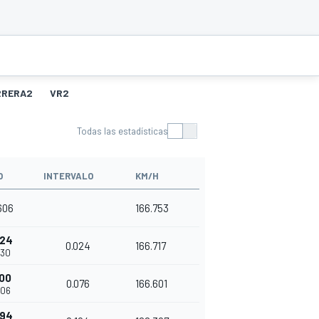
RRERA2
VR2
Todas las estadísticas
O
INTERVALO
KM/H
606
166.753
024
0.024
166.717
630
100
0.076
166.601
706
294