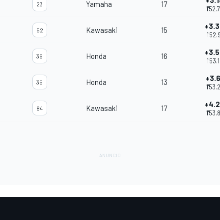
+3.
Yamaha
17
23
1'52.
+3.
Kawasaki
15
52
1'52.
+3.
Honda
16
36
1'53.
+3.
Honda
13
35
1'53.
+4.
Kawasaki
17
84
1'53.