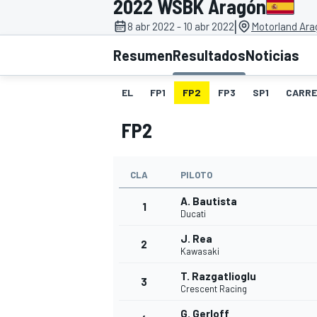
2022 WSBK Aragón
|
8 abr 2022 - 10 abr 2022
Motorland Ara
INDYCAR
WRC
Resumen
Resultados
Noticias
EL
FP1
FP2
FP3
SP1
CARRE
FP2
CLA
PILOTO
A. Bautista
1
Ducati
J. Rea
2
WEC
FÓRMULA E
Kawasaki
T. Razgatlioglu
3
Crescent Racing
G. Gerloff