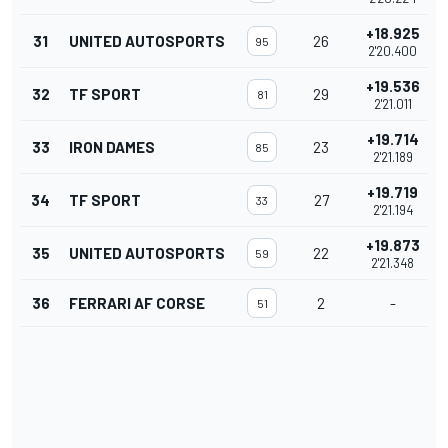
+18.925
31
UNITED AUTOSPORTS
26
95
2'20.400
+19.536
32
TF SPORT
29
81
2'21.011
+19.714
33
IRON DAMES
23
85
2'21.189
+19.719
34
TF SPORT
27
33
2'21.194
+19.873
35
UNITED AUTOSPORTS
22
59
2'21.348
36
FERRARI AF CORSE
2
-
51