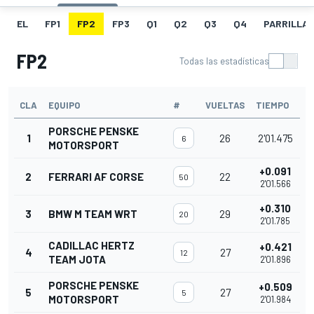
EL
FP1
FP2
FP3
Q1
Q2
Q3
Q4
PARRILLA
FP2
Todas las estadísticas
CLA
EQUIPO
#
VUELTAS
TIEMPO
PORSCHE PENSKE
1
26
2'01.475
6
MOTORSPORT
+0.091
2
FERRARI AF CORSE
22
50
2'01.566
+0.310
3
BMW M TEAM WRT
29
20
2'01.785
CADILLAC HERTZ
+0.421
4
27
12
TEAM JOTA
2'01.896
PORSCHE PENSKE
+0.509
5
27
5
MOTORSPORT
2'01.984