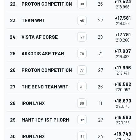
+17.523
22
PROTON COMPETITION
26
88
2'18.998
+17.581
23
TEAM WRT
27
46
2'19.056
+17.791
24
VISTA AF CORSE
28
21
2'19.266
+17.907
25
AKKODIS ASP TEAM
21
78
2'19.382
+17.996
26
PROTON COMPETITION
27
77
2'19.471
+18.582
27
THE BEND TEAM WRT
26
31
2'20.057
+18.670
28
IRON LYNX
11
60
2'20.145
+18.680
29
MANTHEY 1ST PHORM
27
92
2'20.155
+18.749
30
IRON LYNX
24
61
2'20.224