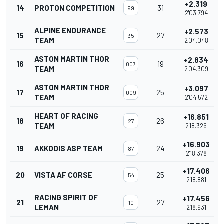
+2.319
14
PROTON COMPETITION
31
99
2'03.794
ALPINE ENDURANCE
+2.573
15
27
35
TEAM
2'04.048
ASTON MARTIN THOR
+2.834
16
19
007
TEAM
2'04.309
ASTON MARTIN THOR
+3.097
17
25
009
TEAM
2'04.572
HEART OF RACING
+16.851
18
26
27
TEAM
2'18.326
+16.903
19
AKKODIS ASP TEAM
24
87
2'18.378
+17.406
20
VISTA AF CORSE
25
54
2'18.881
RACING SPIRIT OF
+17.456
21
27
10
LEMAN
2'18.931