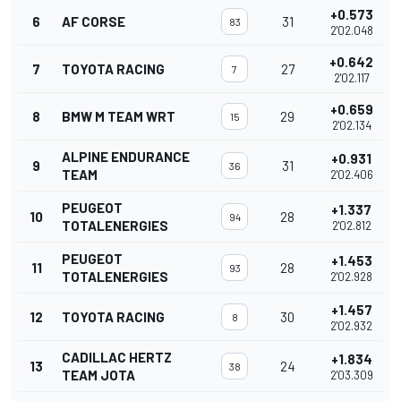
+0.573
6
AF CORSE
31
83
2'02.048
+0.642
7
TOYOTA RACING
27
7
2'02.117
+0.659
8
BMW M TEAM WRT
29
15
2'02.134
ALPINE ENDURANCE
+0.931
9
31
36
TEAM
2'02.406
PEUGEOT
+1.337
10
28
94
TOTALENERGIES
2'02.812
PEUGEOT
+1.453
11
28
93
TOTALENERGIES
2'02.928
+1.457
12
TOYOTA RACING
30
8
2'02.932
CADILLAC HERTZ
+1.834
13
24
38
TEAM JOTA
2'03.309