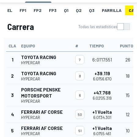
EL
FP1
FP2
FP3
Q1
Q2
Q3
PARRILLA
CAR
Carrera
Todas las estadísticas
CLA
EQUIPO
#
TIEMPO
PUNTOS
TOYOTA RACING
1
6:01'17.551
26
7
HYPERCAR
TOYOTA RACING
+39.119
2
18
8
HYPERCAR
6:01'56.670
PORSCHE PENSKE
+47.768
3
15
MOTORSPORT
6
6:02'05.319
HYPERCAR
FERRARI AF CORSE
+1 Vuelta
4
12
50
HYPERCAR
6:01'34.301
FERRARI AF CORSE
+1 Vuelta
5
10
51
HYPERCAR
6:01'55.461