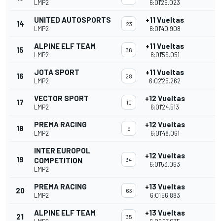
LMP2
6:01'26.023
UNITED AUTOSPORTS
+11 Vueltas
14
23
LMP2
6:01'40.908
ALPINE ELF TEAM
+11 Vueltas
15
36
LMP2
6:01'59.051
JOTA SPORT
+11 Vueltas
16
28
LMP2
6:02'25.262
VECTOR SPORT
+12 Vueltas
17
10
LMP2
6:01'24.513
PREMA RACING
+12 Vueltas
18
9
LMP2
6:01'48.061
INTER EUROPOL
+12 Vueltas
19
COMPETITION
34
6:01'53.063
LMP2
PREMA RACING
+13 Vueltas
20
63
LMP2
6:01'56.883
ALPINE ELF TEAM
+13 Vueltas
21
35