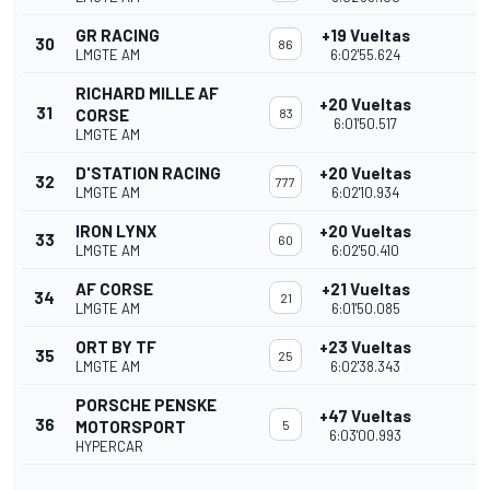
GR RACING
+19 Vueltas
30
86
LMGTE AM
6:02'55.624
RICHARD MILLE AF
+20 Vueltas
31
CORSE
83
6:01'50.517
LMGTE AM
D'STATION RACING
+20 Vueltas
32
777
LMGTE AM
6:02'10.934
IRON LYNX
+20 Vueltas
33
60
LMGTE AM
6:02'50.410
AF CORSE
+21 Vueltas
34
21
LMGTE AM
6:01'50.085
ORT BY TF
+23 Vueltas
35
25
LMGTE AM
6:02'38.343
PORSCHE PENSKE
+47 Vueltas
36
MOTORSPORT
5
6:03'00.993
HYPERCAR