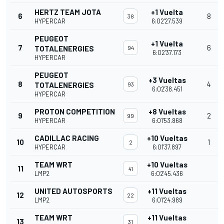
HERTZ TEAM JOTA
+1 Vuelta
6
8
38
HYPERCAR
6:02'27.539
PEUGEOT
+1 Vuelta
7
6
TOTALENERGIES
94
6:02'37.173
HYPERCAR
PEUGEOT
+3 Vueltas
8
4
TOTALENERGIES
93
6:02'38.451
HYPERCAR
PROTON COMPETITION
+8 Vueltas
9
2
99
HYPERCAR
6:01'53.868
CADILLAC RACING
+10 Vueltas
10
1
2
HYPERCAR
6:01'37.897
TEAM WRT
+10 Vueltas
11
41
LMP2
6:02'45.436
UNITED AUTOSPORTS
+11 Vueltas
12
22
LMP2
6:01'24.989
TEAM WRT
+11 Vueltas
13
31