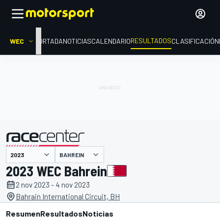
RESULTADOS
WEC
PORTADA
NOTICIAS
CALENDARIO
CLASIFICACIÓN
BAHREIN
presentado por
2023 WEC Bahrein
2 nov 2023 - 4 nov 2023
Bahrain International Circuit, BH
Resumen
Resultados
Noticias