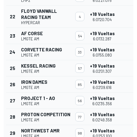
LMP2
6:02'27.075
FLOYD VANWALL
+18 Vueltas
22
RACING TEAM
4
6:01'20.704
HYPERCAR
AF CORSE
+19 Vueltas
23
54
LMGTE AM
6:01'32.287
CORVETTE RACING
+19 Vueltas
24
33
LMGTE AM
6:01'55.080
KESSEL RACING
+19 Vueltas
25
57
LMGTE AM
6:02'01.307
IRON DAMES
+19 Vueltas
26
85
LMGTE AM
6:02'09.616
PROJECT 1 - AO
+19 Vueltas
27
56
LMGTE AM
6:02'35.356
PROTON COMPETITION
+19 Vueltas
28
77
LMGTE AM
6:02'49.358
NORTHWEST AMR
+19 Vueltas
29
98
LMGTE AM
6:02'53.100