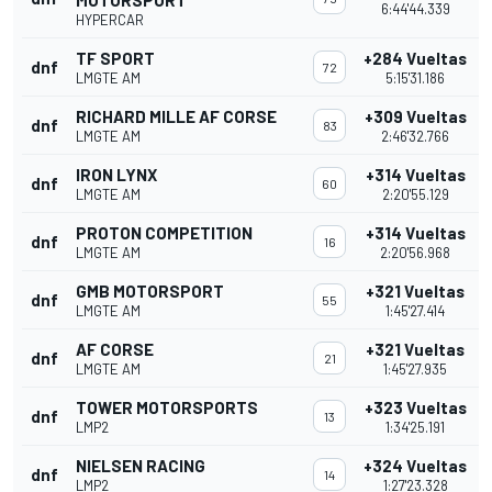
MOTORSPORT
6:44'44.339
HYPERCAR
TF SPORT
+284 Vueltas
dnf
72
LMGTE AM
5:15'31.186
RICHARD MILLE AF CORSE
+309 Vueltas
dnf
83
LMGTE AM
2:46'32.766
IRON LYNX
+314 Vueltas
dnf
60
LMGTE AM
2:20'55.129
PROTON COMPETITION
+314 Vueltas
dnf
16
LMGTE AM
2:20'56.968
GMB MOTORSPORT
+321 Vueltas
dnf
55
LMGTE AM
1:45'27.414
AF CORSE
+321 Vueltas
dnf
21
LMGTE AM
1:45'27.935
TOWER MOTORSPORTS
+323 Vueltas
dnf
13
LMP2
1:34'25.191
NIELSEN RACING
+324 Vueltas
dnf
14
LMP2
1:27'23.328