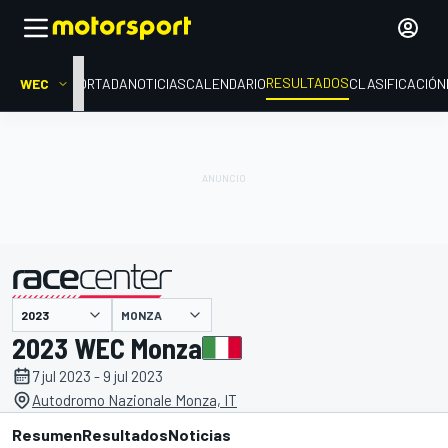
RESULTADOS
WEC
PORTADA
NOTICIAS
CALENDARIO
CLASIFICACIÓN
MONZA
presentado por
2023 WEC Monza
7 jul 2023 - 9 jul 2023
Autodromo Nazionale Monza, IT
Resumen
Resultados
Noticias