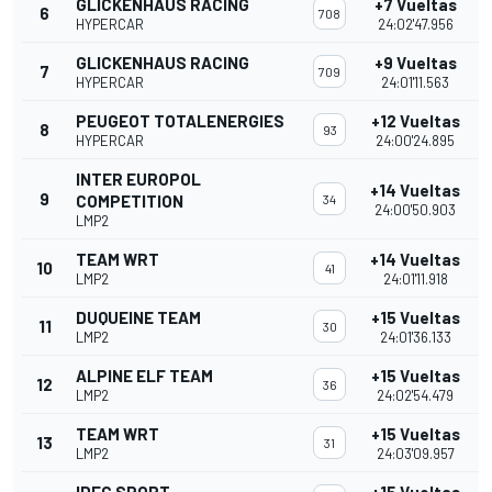
GLICKENHAUS RACING
+7 Vueltas
6
708
HYPERCAR
24:02'47.956
GLICKENHAUS RACING
+9 Vueltas
7
709
HYPERCAR
24:01'11.563
PEUGEOT TOTALENERGIES
+12 Vueltas
8
93
HYPERCAR
24:00'24.895
INTER EUROPOL
+14 Vueltas
9
COMPETITION
34
24:00'50.903
LMP2
TEAM WRT
+14 Vueltas
10
41
LMP2
24:01'11.918
DUQUEINE TEAM
+15 Vueltas
11
30
LMP2
24:01'36.133
ALPINE ELF TEAM
+15 Vueltas
12
36
LMP2
24:02'54.479
TEAM WRT
+15 Vueltas
13
31
LMP2
24:03'09.957