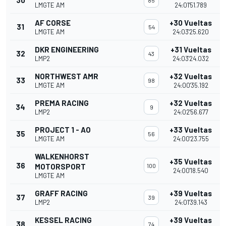
30
85
LMGTE AM
24:01'51.789
AF CORSE
+30 Vueltas
31
54
LMGTE AM
24:03'25.620
DKR ENGINEERING
+31 Vueltas
32
43
LMP2
24:03'24.032
NORTHWEST AMR
+32 Vueltas
33
98
LMGTE AM
24:00'35.192
PREMA RACING
+32 Vueltas
34
9
LMP2
24:02'56.677
PROJECT 1 - AO
+33 Vueltas
35
56
LMGTE AM
24:00'23.755
WALKENHORST
+35 Vueltas
36
MOTORSPORT
100
24:00'18.540
LMGTE AM
GRAFF RACING
+39 Vueltas
37
39
LMP2
24:01'39.143
KESSEL RACING
+39 Vueltas
38
74