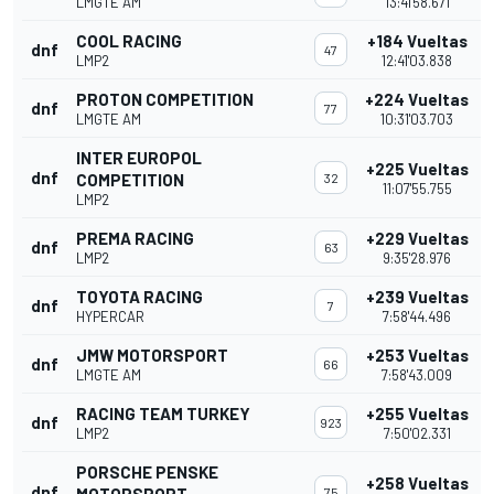
LMGTE AM
13:41'58.671
COOL RACING
+184 Vueltas
dnf
47
LMP2
12:41'03.838
PROTON COMPETITION
+224 Vueltas
dnf
77
LMGTE AM
10:31'03.703
INTER EUROPOL
+225 Vueltas
dnf
COMPETITION
32
11:07'55.755
LMP2
PREMA RACING
+229 Vueltas
dnf
63
LMP2
9:35'28.976
TOYOTA RACING
+239 Vueltas
dnf
7
HYPERCAR
7:58'44.496
JMW MOTORSPORT
+253 Vueltas
dnf
66
LMGTE AM
7:58'43.009
RACING TEAM TURKEY
+255 Vueltas
dnf
923
LMP2
7:50'02.331
PORSCHE PENSKE
+258 Vueltas
dnf
75