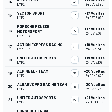
IDEC SPORT
+15 Vueltas
14
48
LMP2
24:03'35.890
VECTOR SPORT
+17 Vueltas
15
10
LMP2
24:03'06.939
PORSCHE PENSKE
+17 Vueltas
16
MOTORSPORT
5
24:05'15.061
HYPERCAR
ACTION EXPRESS RACING
+18 Vueltas
17
311
HYPERCAR
24:02'37.519
UNITED AUTOSPORTS
+19 Vueltas
18
23
LMP2
24:01'35.109
ALPINE ELF TEAM
+20 Vueltas
19
35
LMP2
24:00'42.622
ALGARVE PRO RACING TEAM
+20 Vueltas
20
45
LMP2
24:03'21.775
UNITED AUTOSPORTS
+21 Vueltas
21
22
LMP2
24:03'00.196
PORSCHE PENSKE