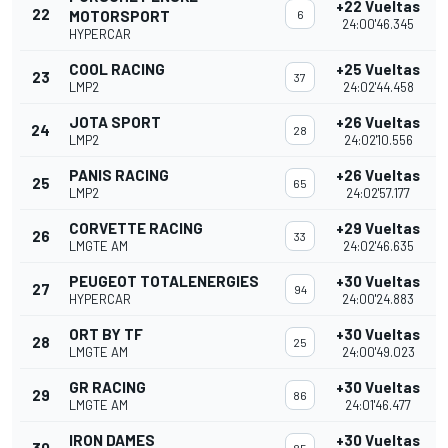
+22 Vueltas
22
MOTORSPORT
6
24:00'46.345
HYPERCAR
COOL RACING
+25 Vueltas
23
37
LMP2
24:02'44.458
JOTA SPORT
+26 Vueltas
24
28
LMP2
24:02'10.556
PANIS RACING
+26 Vueltas
25
65
LMP2
24:02'57.177
CORVETTE RACING
+29 Vueltas
26
33
LMGTE AM
24:02'46.635
PEUGEOT TOTALENERGIES
+30 Vueltas
27
94
HYPERCAR
24:00'24.883
ORT BY TF
+30 Vueltas
28
25
LMGTE AM
24:00'49.023
GR RACING
+30 Vueltas
29
86
LMGTE AM
24:01'46.477
IRON DAMES
+30 Vueltas