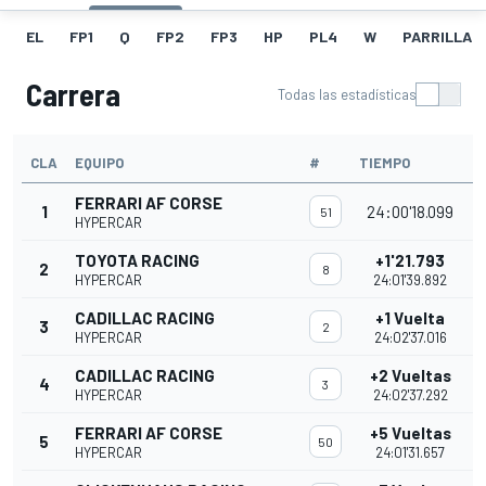
EL
FP1
Q
FP2
FP3
HP
PL4
W
PARRILLA
Carrera
Todas las estadísticas
CLA
EQUIPO
#
TIEMPO
FERRARI AF CORSE
1
24:00'18.099
51
HYPERCAR
TOYOTA RACING
+1'21.793
2
8
HYPERCAR
24:01'39.892
CADILLAC RACING
+1 Vuelta
3
2
HYPERCAR
24:02'37.016
CADILLAC RACING
+2 Vueltas
4
3
HYPERCAR
24:02'37.292
FERRARI AF CORSE
+5 Vueltas
5
50
HYPERCAR
24:01'31.657