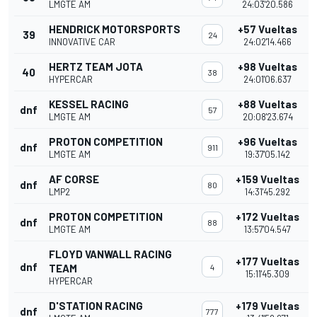
LMGTE AM
24:03'20.586
HENDRICK MOTORSPORTS
+57 Vueltas
39
24
INNOVATIVE CAR
24:02'14.466
HERTZ TEAM JOTA
+98 Vueltas
40
38
HYPERCAR
24:01'06.637
KESSEL RACING
+88 Vueltas
dnf
57
LMGTE AM
20:08'23.674
PROTON COMPETITION
+96 Vueltas
dnf
911
LMGTE AM
19:37'05.142
AF CORSE
+159 Vueltas
dnf
80
LMP2
14:31'45.292
PROTON COMPETITION
+172 Vueltas
dnf
88
LMGTE AM
13:57'04.547
FLOYD VANWALL RACING
+177 Vueltas
dnf
TEAM
4
15:11'45.309
HYPERCAR
D'STATION RACING
+179 Vueltas
dnf
777