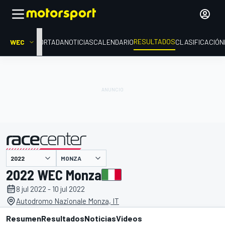
RESULTADOS
WEC
PORTADA
NOTICIAS
CALENDARIO
CLASIFICACIÓN
MONZA
presentado por
2022 WEC Monza
8 jul 2022 - 10 jul 2022
Autodromo Nazionale Monza, IT
Resumen
Resultados
Noticias
Videos