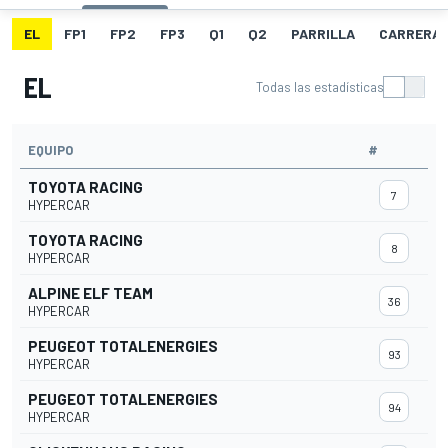
EL
FP1
FP2
FP3
Q1
Q2
PARRILLA
CARRERA
EL
Todas las estadísticas
EQUIPO
#
TOYOTA RACING
7
HYPERCAR
TOYOTA RACING
8
HYPERCAR
ALPINE ELF TEAM
36
HYPERCAR
PEUGEOT TOTALENERGIES
93
HYPERCAR
PEUGEOT TOTALENERGIES
94
HYPERCAR