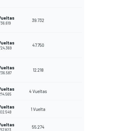
Vueltas
39.732
1'36.619
Vueltas
47.750
'24.369
Vueltas
12.218
'36.587
Vueltas
4 Vueltas
'14.565
Vueltas
1 Vuelta
'02.549
Vueltas
55.274
'57.823