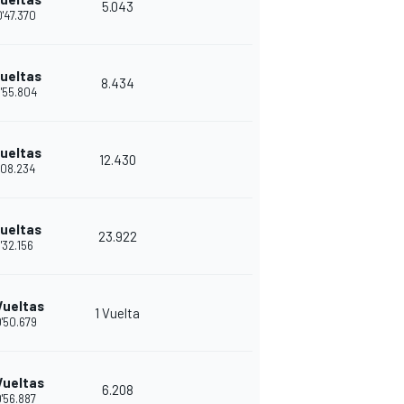
5.043
'47.370
Vueltas
8.434
'55.804
Vueltas
12.430
'08.234
Vueltas
23.922
1'32.156
Vueltas
1 Vuelta
'50.679
Vueltas
6.208
'56.887