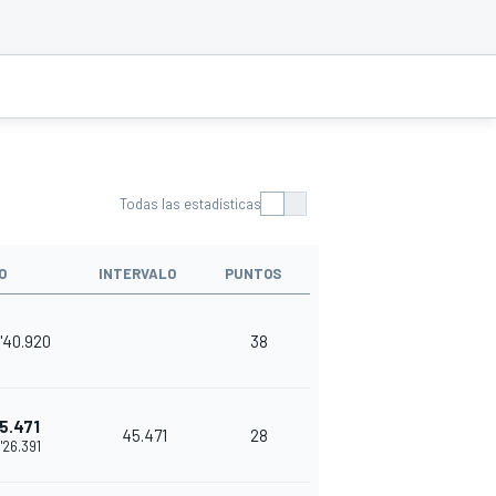
Todas las estadísticas
O
INTERVALO
PUNTOS
'40.920
38
5.471
45.471
28
1'26.391