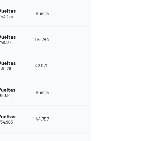
Vueltas
1 Vuelta
'43.355
Vueltas
1'04.784
1'48.139
Vueltas
42.071
'30.210
Vueltas
1 Vuelta
'50.146
Vueltas
1'44.757
'34.903