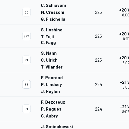
C. Schiavoni
+20 
M. Cressoni
225
60
8:00
G. Fisichella
S. Hoshino
+20 
225
777
T. Fujii
8:0
C. Fagg
S. Mann
+20 
C. Ulrich
225
21
8:02
T. Vilander
F. Poordad
+21 
P. Lindsey
224
88
8:00
J. Heylen
F. Dezoteux
+21 
P. Ragues
224
71
8:02
G. Aubry
J. Smiechowski