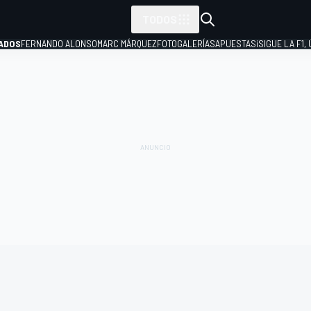
TODOS
ADOS
FERNANDO ALONSO
MARC MÁRQUEZ
FOTOGALERÍAS
APUESTAS
¡SIGUE LA F1,
P