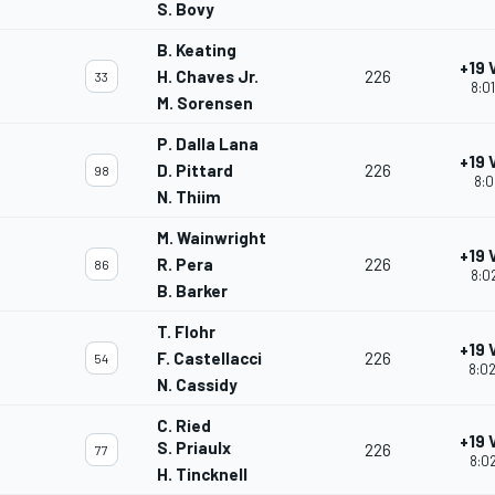
S. Bovy
B. Keating
+19 
H. Chaves Jr.
226
33
8:01
M. Sorensen
P. Dalla Lana
+19 
D. Pittard
226
98
8:0
N. Thiim
M. Wainwright
+19 
R. Pera
226
86
8:02
B. Barker
T. Flohr
+19 
F. Castellacci
226
54
8:02
N. Cassidy
C. Ried
+19 
S. Priaulx
226
77
8:02
H. Tincknell