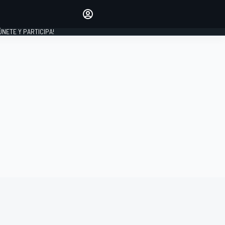
Haz que tu voz se escuche
comentando los artículos
 ÚNETE Y PARTICIPA!
INICIAR SESIÓN
EDICIÓN
ESPAÑA