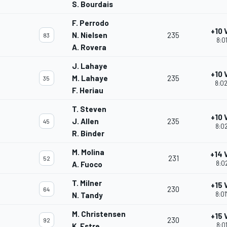
S. Bourdais
F. Perrodo
+10 
N. Nielsen
235
83
8:0
A. Rovera
J. Lahaye
+10 
M. Lahaye
235
35
8:02
F. Heriau
T. Steven
+10 
J. Allen
235
45
8:02
R. Binder
M. Molina
+14 
231
52
8:02
A. Fuoco
T. Milner
+15 
230
64
8:01
N. Tandy
M. Christensen
+15 
230
92
8:01
K. Estre