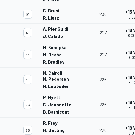
G. Bruni
+15 
230
91
8:02
R. Lietz
A. Pier Guidi
+18 
227
51
8:00
J. Calado
M. Konopka
+18 
M. Beche
227
44
8:0
R. Bradley
M. Cairoli
+19 
M. Pedersen
226
46
8:00
N. Leutwiler
P. Hyett
+19 
G. Jeannette
226
56
8:01
B. Barnicoat
R. Frey
+19 
M. Gatting
226
85
8:01