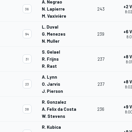
A. Negrao
+2 
N. Lapierre
243
36
8:02
M. Vaxivière
L. Duval
+6 
G. Menezes
239
94
8:0
N. Muller
S. Gelael
+8 
R. Frijns
237
31
8:01
R. Rast
A. Lynn
+8 
O. Jarvis
237
23
8:02
J. Pierson
R. Gonzalez
+9 
A. Felix da Costa
236
38
8:00
W. Stevens
R. Kubica
+9 