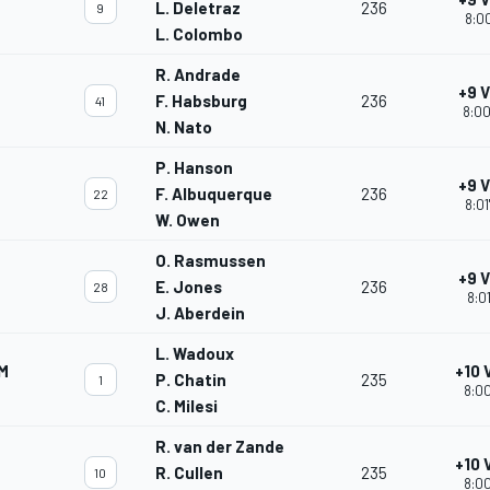
L. Deletraz
236
9
8:00
L. Colombo
R. Andrade
+9 
F. Habsburg
236
41
8:00
N. Nato
P. Hanson
+9 
F. Albuquerque
236
22
8:01
W. Owen
O. Rasmussen
+9 
E. Jones
236
28
8:0
J. Aberdein
L. Wadoux
M
+10 
P. Chatin
235
1
8:00
C. Milesi
R. van der Zande
+10 
R. Cullen
235
10
8:00