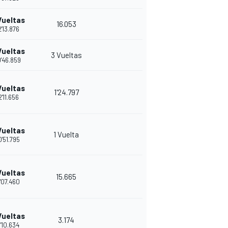
Vueltas
16.053
'13.876
Vueltas
3 Vueltas
'46.859
Vueltas
1'24.797
2'11.656
Vueltas
1 Vuelta
'51.795
Vueltas
15.665
'07.460
Vueltas
3.174
'10.634