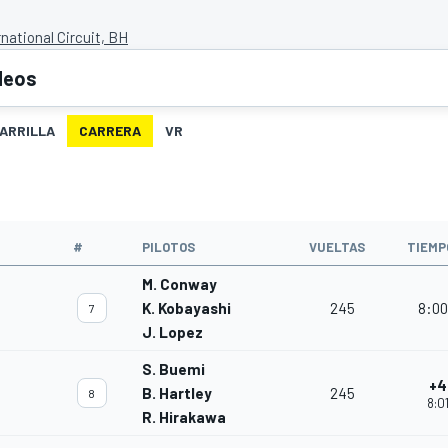
national Circuit, BH
deos
ARRILLA
CARRERA
VR
#
PILOTOS
VUELTAS
TIEMP
M. Conway
K. Kobayashi
245
8:00
7
J. Lopez
S. Buemi
+4
B. Hartley
245
8
8:0
R. Hirakawa