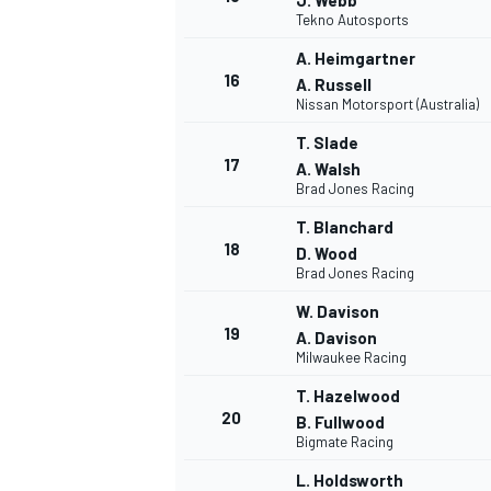
J. Webb
Tekno Autosports
A. Heimgartner
16
A. Russell
Nissan Motorsport (Australia)
T. Slade
17
A. Walsh
Brad Jones Racing
T. Blanchard
18
D. Wood
Brad Jones Racing
MÁS CATEGORÍAS
W. Davison
19
A. Davison
Milwaukee Racing
T. Hazelwood
20
B. Fullwood
Bigmate Racing
L. Holdsworth