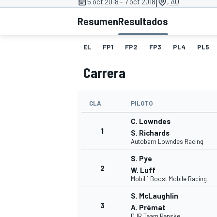
|
5 oct 2018 - 7 oct 2018
, AU
Resumen
Resultados
INDYCAR
WRC
EL
FP1
FP2
FP3
PL4
PL5
Carrera
CLA
PILOTO
C. Lowndes
1
S. Richards
Autobarn Lowndes Racing
S. Pye
2
WEC
FÓRMULA E
W. Luff
Mobil 1 Boost Mobile Racing
S. McLaughlin
3
A. Prémat
DJR Team Penske