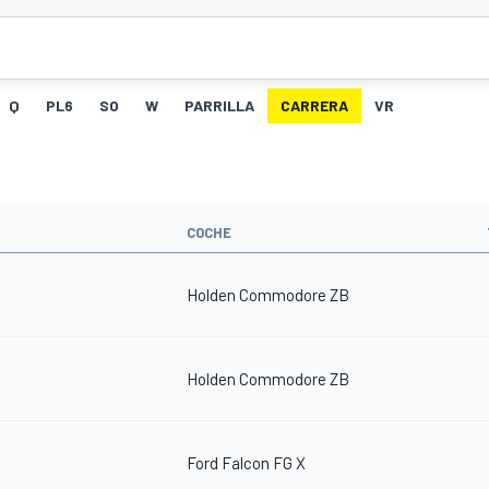
Q
PL6
SO
W
PARRILLA
CARRERA
VR
COCHE
Holden Commodore ZB
Holden Commodore ZB
Ford Falcon FG X