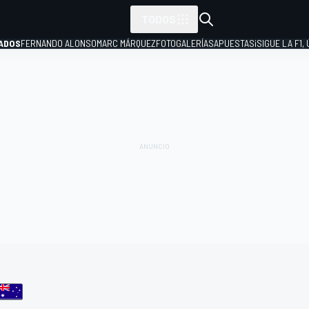
TODOS
ADOS
FERNANDO ALONSO
MARC MÁRQUEZ
FOTOGALERÍAS
APUESTAS
¡SIGUE LA F1,
P