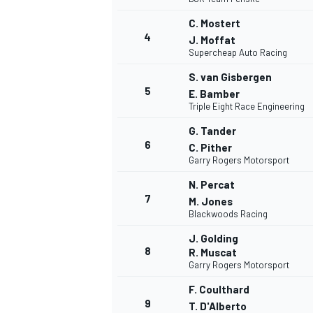
C. Mostert
4
J. Moffat
Supercheap Auto Racing
S. van Gisbergen
5
E. Bamber
Triple Eight Race Engineering
G. Tander
6
C. Pither
Garry Rogers Motorsport
N. Percat
7
M. Jones
Blackwoods Racing
J. Golding
8
R. Muscat
Garry Rogers Motorsport
F. Coulthard
9
T. D'Alberto