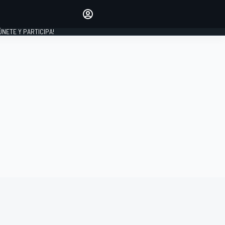
Haz que tu voz se escuche
comentando los artículos
 ÚNETE Y PARTICIPA!
INICIAR SESIÓN
EDICIÓN
ESPAÑA