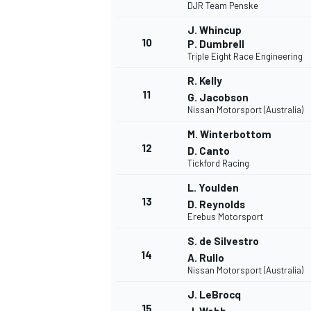
DJR Team Penske
J. Whincup
10
P. Dumbrell
Triple Eight Race Engineering
R. Kelly
11
G. Jacobson
Nissan Motorsport (Australia)
M. Winterbottom
12
D. Canto
Tickford Racing
L. Youlden
13
D. Reynolds
Erebus Motorsport
S. de Silvestro
14
A. Rullo
Nissan Motorsport (Australia)
J. LeBrocq
15