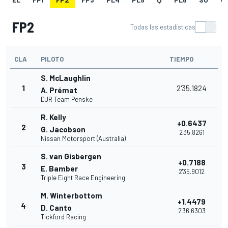
FP2
Todas las estadísticas
CLA
PILOTO
TIEMPO
S. McLaughlin
1
2'35.1824
A. Prémat
DJR Team Penske
R. Kelly
+0.6437
2
G. Jacobson
2'35.8261
Nissan Motorsport (Australia)
S. van Gisbergen
+0.7188
3
E. Bamber
2'35.9012
Triple Eight Race Engineering
M. Winterbottom
+1.4479
4
D. Canto
2'36.6303
Tickford Racing