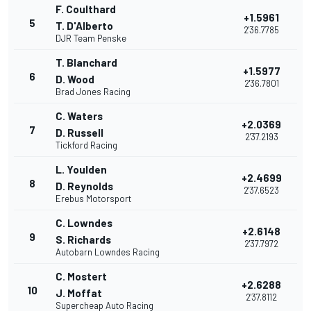
F. Coulthard
+1.5961
5
T. D'Alberto
2'36.7785
DJR Team Penske
T. Blanchard
+1.5977
6
D. Wood
2'36.7801
Brad Jones Racing
C. Waters
+2.0369
7
D. Russell
2'37.2193
Tickford Racing
L. Youlden
+2.4699
8
D. Reynolds
2'37.6523
Erebus Motorsport
C. Lowndes
+2.6148
9
S. Richards
2'37.7972
Autobarn Lowndes Racing
C. Mostert
+2.6288
10
J. Moffat
2'37.8112
Supercheap Auto Racing