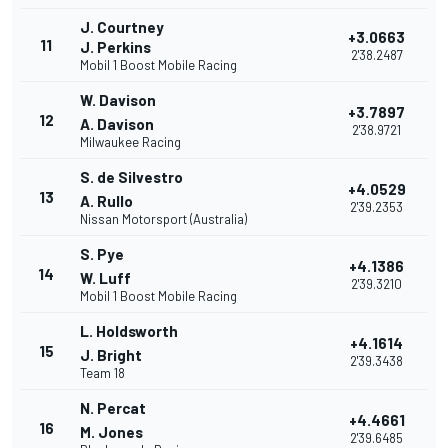
J. Courtney
+3.0663
11
J. Perkins
2'38.2487
Mobil 1 Boost Mobile Racing
W. Davison
+3.7897
12
A. Davison
2'38.9721
Milwaukee Racing
S. de Silvestro
+4.0529
13
A. Rullo
2'39.2353
Nissan Motorsport (Australia)
S. Pye
+4.1386
14
W. Luff
2'39.3210
Mobil 1 Boost Mobile Racing
L. Holdsworth
+4.1614
15
J. Bright
2'39.3438
Team 18
N. Percat
+4.4661
16
M. Jones
2'39.6485