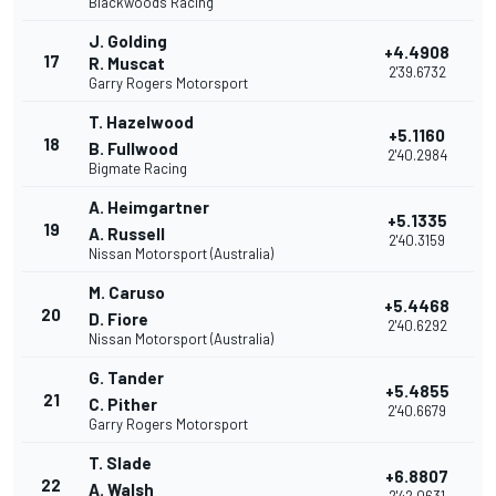
Blackwoods Racing
J. Golding
+4.4908
17
R. Muscat
2'39.6732
Garry Rogers Motorsport
T. Hazelwood
+5.1160
18
B. Fullwood
2'40.2984
Bigmate Racing
A. Heimgartner
+5.1335
19
A. Russell
2'40.3159
Nissan Motorsport (Australia)
M. Caruso
+5.4468
20
D. Fiore
2'40.6292
Nissan Motorsport (Australia)
G. Tander
+5.4855
21
C. Pither
2'40.6679
Garry Rogers Motorsport
T. Slade
+6.8807
22
A. Walsh