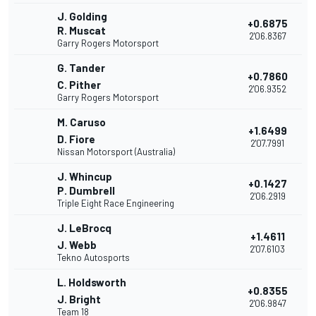
J. Golding
+0.6875
R. Muscat
2'06.8367
Garry Rogers Motorsport
G. Tander
+0.7860
C. Pither
2'06.9352
Garry Rogers Motorsport
M. Caruso
+1.6499
D. Fiore
2'07.7991
Nissan Motorsport (Australia)
J. Whincup
+0.1427
P. Dumbrell
2'06.2919
Triple Eight Race Engineering
J. LeBrocq
+1.4611
J. Webb
2'07.6103
Tekno Autosports
L. Holdsworth
+0.8355
J. Bright
2'06.9847
Team 18