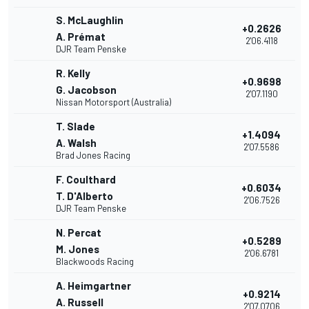
S. McLaughlin
+0.2626
A. Prémat
2'06.4118
DJR Team Penske
R. Kelly
+0.9698
G. Jacobson
2'07.1190
Nissan Motorsport (Australia)
T. Slade
+1.4094
A. Walsh
2'07.5586
Brad Jones Racing
F. Coulthard
+0.6034
T. D'Alberto
2'06.7526
DJR Team Penske
N. Percat
+0.5289
M. Jones
2'06.6781
Blackwoods Racing
A. Heimgartner
+0.9214
A. Russell
2'07.0706