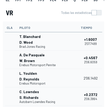
VR
Todas las estadísticas
CLA
PILOTO
TIEMPO
T. Blanchard
+1.6007
D. Wood
2'07.7499
Brad Jones Racing
A. De Pasquale
+0.4567
W. Brown
2'06.6059
Erebus Motorsport Penrite
L. Youlden
2'06.1492
D. Reynolds
Erebus Motorsport
C. Lowndes
+0.2372
S. Richards
2'06.3864
Autobarn Lowndes Racing