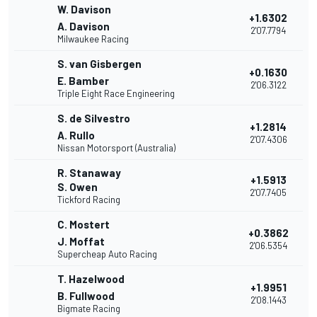
W. Davison
+1.6302
A. Davison
2'07.7794
Milwaukee Racing
S. van Gisbergen
+0.1630
E. Bamber
2'06.3122
Triple Eight Race Engineering
S. de Silvestro
+1.2814
A. Rullo
2'07.4306
Nissan Motorsport (Australia)
R. Stanaway
+1.5913
S. Owen
2'07.7405
Tickford Racing
C. Mostert
+0.3862
J. Moffat
2'06.5354
Supercheap Auto Racing
T. Hazelwood
+1.9951
B. Fullwood
2'08.1443
Bigmate Racing